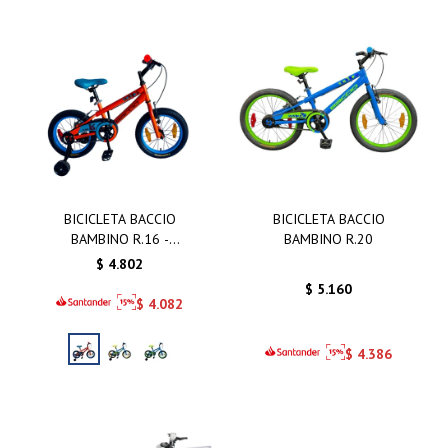
BICICLETA BACCIO
BICICLETA BACCIO
BAMBINO R.16 -
BAMBINO R.20
BICICLETA BACCIO
$
4.802
BAMBINO R.16 NARANJA
$
5.160
$
4.082
$
4.386