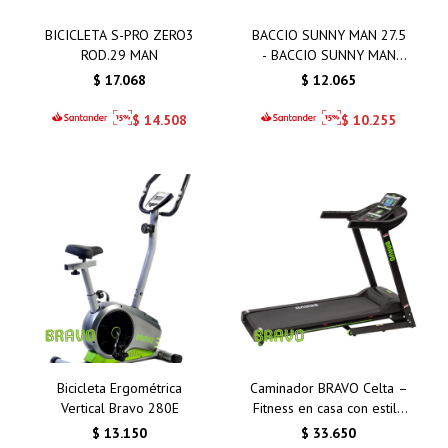
BICICLETA S-PRO ZERO3
BACCIO SUNNY MAN 27.5
ROD.29 MAN
- BACCIO SUNNY MAN
27.5 VERDE
$
17.068
$
12.065
$
14.508
$
10.255
Bicicleta Ergométrica
Caminador BRAVO Celta –
Vertical Bravo 280E
Fitness en casa con estilo
y funcionalidad
$
13.150
$
33.650