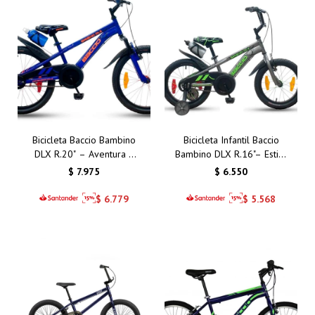
Bicicleta Baccio Bambino
Bicicleta Infantil Baccio
DLX R.20" – Aventura y
Bambino DLX R.16"– Estilo
Diversión en Dos Ruedas
y Seguridad para Niños
$
7.975
$
6.550
Activos
$
6.779
$
5.568