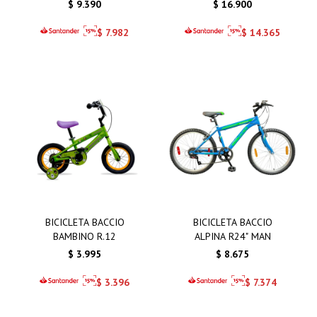
$
9.390
$
16.900
$
7.982
$
14.365
BICICLETA BACCIO
BICICLETA BACCIO
BAMBINO R.12
ALPINA R24" MAN
$
3.995
$
8.675
$
3.396
$
7.374