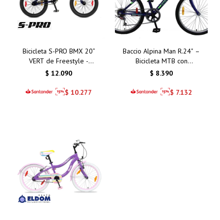
Bicicleta S-PRO BMX 20”
Baccio Alpina Man R.24" –
VERT de Freestyle -
Bicicleta MTB con
Cuadro Rígido,
Transmisión de 6
$
12.090
$
8.390
Transmisión Fija y Ruedas
Velocidades y
de 48 Rayos
Componentes de Alta
$
10.277
$
7.132
Calidad