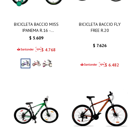
BICICLETA BACCIO MISS
BICICLETA BACCIO FLY
IPANEMA R.16 -
FREE R.20
BICICLETA BACCIO MISS
$
5.609
IPANEMA R.16 VIOLETA
$
7.626
$
4.768
$
6.482