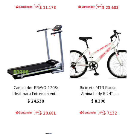
$
11.178
$
28.603
Caminador BRAVO 170S:
Bicicleta MTB Baccio
Ideal para Entrenamientos
Alpina Lady R.24” -
en Casa con Motor 1.5 HP
Calidad Superior con
$
24.330
$
8.390
y Amortiguación
Frenos V-Brake y
Componentes de Aluminio
$
20.681
$
7.132