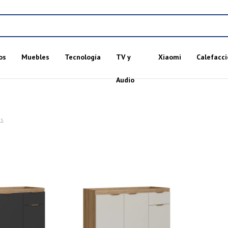
os
Muebles
Tecnología
TV y
Xiaomi
Calefacci
Audio
os