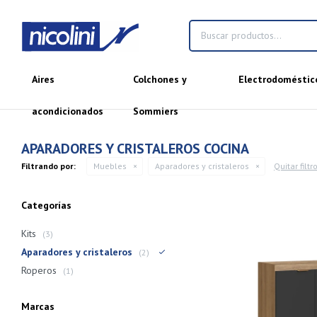
Aires
Colchones y
Electrodoméstic
acondicionados
Sommiers
APARADORES Y CRISTALEROS COCINA
Filtrando por:
Muebles
Aparadores y cristaleros
Quitar filtr
Categorías
Kits
(3)
Aparadores y cristaleros
(2)
Roperos
(1)
Marcas