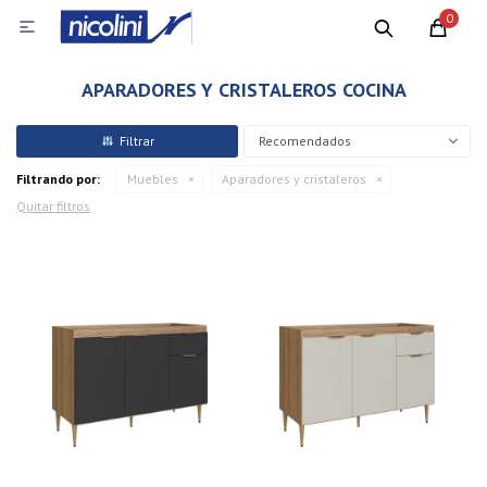
0

APARADORES Y CRISTALEROS COCINA
Recomendados
Filtrando por:
Muebles
Aparadores y cristaleros
Quitar filtros