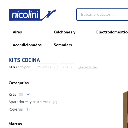
Aires
Colchones y
Electrodoméstic
acondicionados
Sommiers
KITS COCINA
Filtrando por:
Muebles
Kits
Quitar filtros
Categorías
Kits
(3)
Aparadores y cristaleros
(2)
Roperos
(1)
Marcas