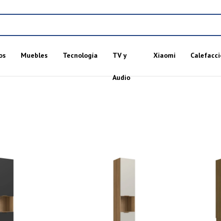
os
Muebles
Tecnología
TV y
Xiaomi
Calefacci
Audio