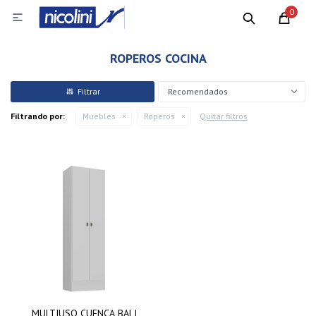
0

ROPEROS COCINA
Recomendados
Filtrando por:
Muebles
Roperos
Quitar filtros
MULTIUSO CUENCA BALI