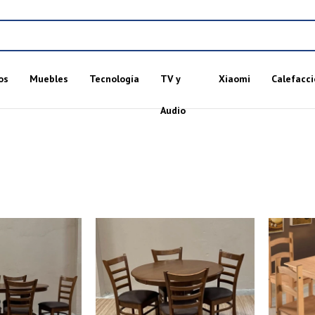
os
Muebles
Tecnología
TV y
Xiaomi
Calefacci
Audio