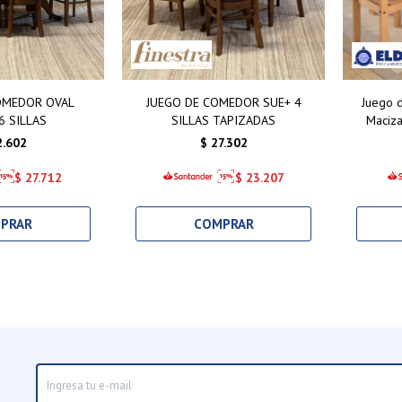
OMEDOR OVAL
JUEGO DE COMEDOR SUE+ 4
Juego 
6 SILLAS
SILLAS TAPIZADAS
Maciza
Sillas 
2.602
$
27.302
$
27.712
$
23.207