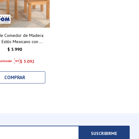
de Comedor de Madera
 Estilo Mexicano con 4
– Elegancia y Durabilidad
$
5.990
para tu Hogar
$
5.092
SUSCRIBIRME