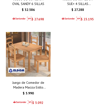
OVAL SANDY 6 SILLAS
SUE+ 4 SILLAS
TAPIZADAS
$
32.586
$
27.288
$
27.698
$
23.195
Juego de Comedor de
Madera Maciza Estilo
Mexicano con 4 Sillas –
$
5.990
Elegancia y Durabilidad
para tu Hogar
$
5.092