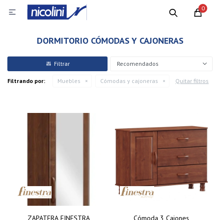
0

DORMITORIO CÓMODAS Y CAJONERAS
Recomendados
Filtrando por:
Muebles
Cómodas y cajoneras
Quitar filtros
ZAPATERA FINESTRA
Cómoda 3 Cajones