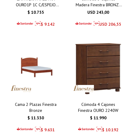
OURO1P 1C C/ESPEJO
Madera Finestra BRONZE
CAFE
1162T
$
10.755
USD
243,00
$
9.142
USD
206,55
Cama 2 Plazas Finestra
Cómoda 4 Cajones
Bronze
Finestra OURO 2240W
$
11.330
$
11.990
$
9.631
$
10.192