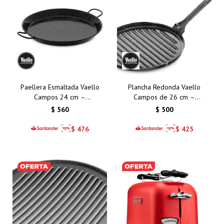
Paellera Esmaltada Vaello
Plancha Redonda Vaello
Campos 24 cm –
Campos de 26 cm –
Auténtico Sabor Español
Acero Esmaltado, Ideal
$
560
$
500
en tu Cocina
para Asar con Sabor
Profesional
$
476
$
425