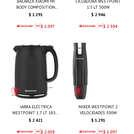
BALANZA XIAOMI MI
LICUADORA WESTPOINT
BODY COMPOSITION
1.5 LT 500W
SCALE S400
$
1.291
$
2.946
$
1.097
$
2.504
JARRA ELÉCTRICA
MIXER WESTPOINT 2
WESTPOINT 1.7 LT 1850-
VELOCIDADES 300W
2200W
$
2.421
$
1.291
$
2.058
$
1.097