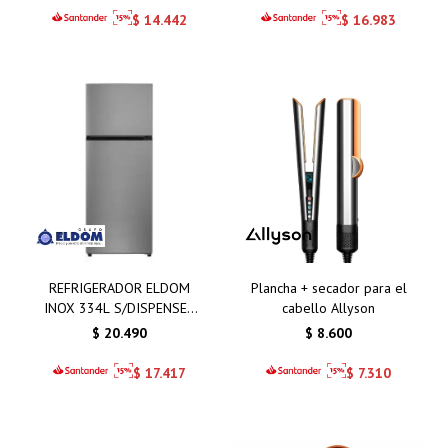
$
14.442
$
16.983
REFRIGERADOR ELDOM
Plancha + secador para el
INOX 334L S/DISPENSER
cabello Allyson
NF340HS-D F.SECO
$
20.490
$
8.600
INVERTER
$
17.417
$
7.310