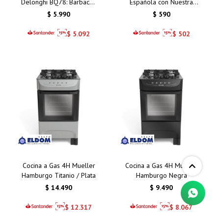
Delonghi BQ78: Barbacoa
Española con Nuestra
Sin Humo para Asados
Paellera Valenciana de 26
$
5.990
$
590
Saludables en Casa
cm
$
5.092
$
502
Cocina a Gas 4H Mueller
Cocina a Gas 4H Mueller
Hamburgo Titanio / Plata
Hamburgo Negra
$
14.490
$
9.490
$
12.317
$
8.067