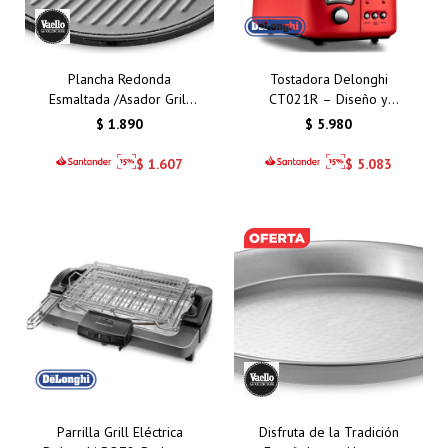
Plancha Redonda
Tostadora Delonghi
Esmaltada /Asador Grill
CT021R – Diseño y
Vaello Campos 36 cm –
Funcionalidad para tu
$
1.890
$
5.980
Cocina Tradicional y
Cocina en Uruguay
Resistencia Garantizada
$
1.607
$
5.083
Parrilla Grill Eléctrica
Disfruta de la Tradición