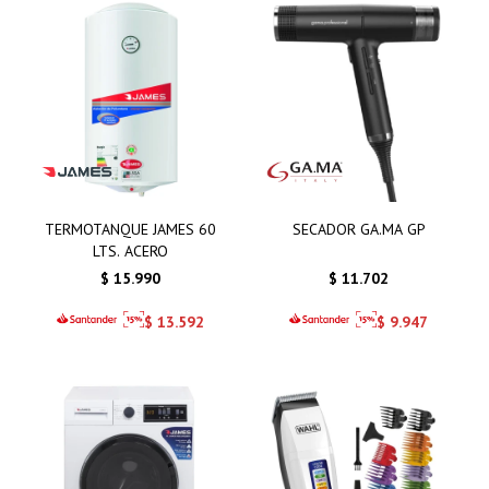
TERMOTANQUE JAMES 60
SECADOR GA.MA GP
LTS. ACERO
$
15.990
$
11.702
$
13.592
$
9.947