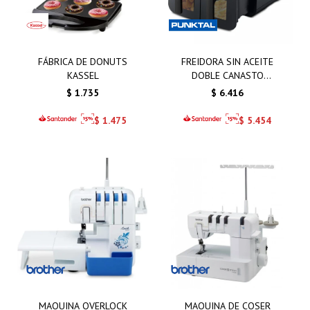
FÁBRICA DE DONUTS
FREIDORA SIN ACEITE
KASSEL
DOBLE CANASTO
PUNKTAL DE 9LTS
$
1.735
$
6.416
$
1.475
$
5.454
MAQUINA OVERLOCK
MAQUINA DE COSER