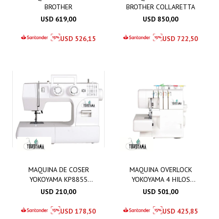
BROTHER
BROTHER COLLARETTA
USD
619,00
USD
850,00
USD
526,15
USD
722,50
MAQUINA DE COSER
MAQUINA OVERLOCK
YOKOYAMA KP8855
YOKOYAMA 4 HILOS
001000 COMITA
KP168
USD
210,00
USD
501,00
USD
178,50
USD
425,85