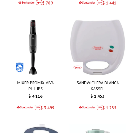
$
789
$
1.441
MIXER PROMIX VIVA
SANDWICHERA BLANCA
PHILIPS
KASSEL
$
4.116
$
1.453
$
3.499
$
1.235