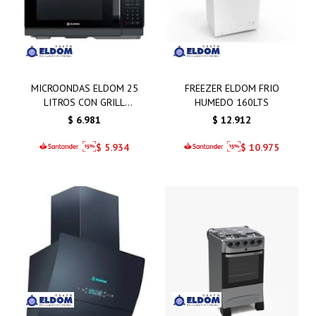
MICROONDAS ELDOM 25
FREEZER ELDOM FRIO
LITROS CON GRILL
HUMEDO 160LTS
NEGRO DIGITAL
$
6.981
$
12.912
$
5.934
$
10.975