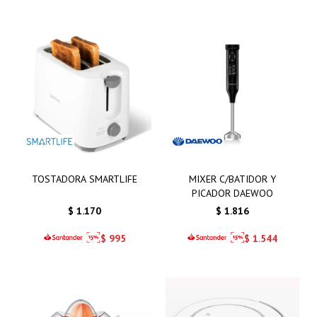
TOSTADORA SMARTLIFE
MIXER C/BATIDOR Y
PICADOR DAEWOO
$
1.170
$
1.816
$
995
$
1.544