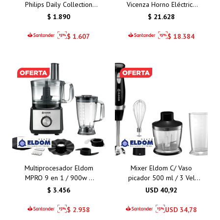
Philips Daily Collection
Vicenza Horno Eléctrico
HR2738/00 - Práctico,
C/Convección - Turbina
$
1.890
$
21.628
Compacto y Eficiente
3H Gas + 1 Disco Eléctrico
$
1.607
$
18.384
Multiprocesador Eldom
Mixer Eldom C/ Vaso
MPRO 9 en 1 / 900w 3
picador 500 ml / 3 Vel
Velocidades
600W i
$
3.456
USD
40,92
$
2.938
USD
34,78