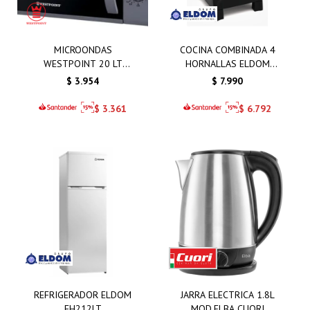
MICROONDAS
COCINA COMBINADA 4
WESTPOINT 20 LT
HORNALLAS ELDOM
MANUAL GRIS
BONN NEGRA
$
3.954
$
7.990
$
3.361
$
6.792
REFRIGERADOR ELDOM
JARRA ELECTRICA 1.8L
FH212LT
MOD.ELBA CUORI