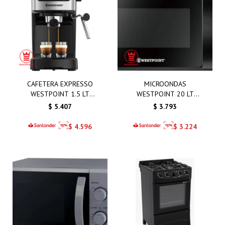
CAFETERA EXPRESSO
MICROONDAS
WESTPOINT 1.5 LT
WESTPOINT 20 LT
1100W
MANUAL NEGRO
$
5.407
$
3.793
$
4.596
$
3.224