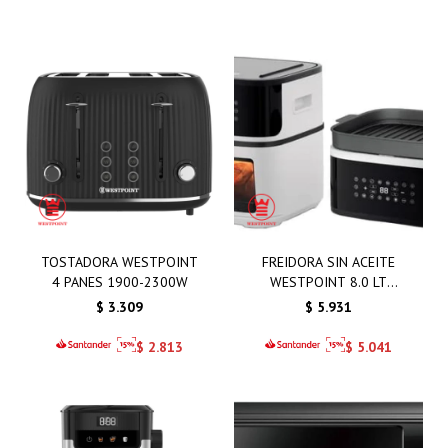
TOSTADORA WESTPOINT
FREIDORA SIN ACEITE
4 PANES 1900-2300W
WESTPOINT 8.0 LT
1650W CON GRILL
$
3.309
$
5.931
BLANCO
$
2.813
$
5.041