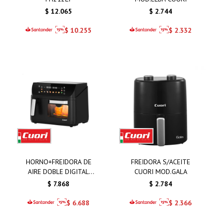
$
12.065
$
2.744
$
10.255
$
2.332
HORNO+FREIDORA DE
FREIDORA S/ACEITE
AIRE DOBLE DIGITAL
CUORI MOD.GALA
MOD.MAGNA CUORI
$
7.868
$
2.784
$
6.688
$
2.366