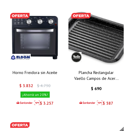
Horno Freidora sin Aceite
Plancha Rectangular
Vaello Campos de Acero
Esmaltado - 31x25 cm:
$
3.832
$
4.790
$
690
Cocina Uniforme y
20
Saludable
$
3.257
$
587