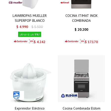
LAVARROPAS MUELLER
COCINA ITIMAT INOX
SUPERPOP BLANCO
COMBINADA
$
4.990
$
5.500
$
20.200
9
$
4.242
$
17.170
Exprimidor Eléctrico
Cocina Combinada Eldom