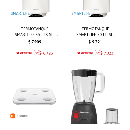
TERMOTANQUE
TERMOTANQUE
SMARTLIFE 35 LTS SL-
SMARTLIFE 50 LT. SL-
WH35DA
WH50DA
$
7.909
$
9.321
$
6.723
$
7.923