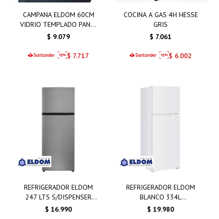
CAMPANA ELDOM 60CM
COCINA A GAS 4H HESSE
VIDRIO TEMPLADO PANEL
GRIS
TACTIL
$
9.079
$
7.061
$
7.717
$
6.002
REFRIGERADOR ELDOM
REFRIGERADOR ELDOM
247 LTS S/DISPENSER
BLANCO 334L
F.SECO INVERTER INOX
S/DISPENSER NF340HS-D
$
16.990
$
19.980
F.SECO INVERTER