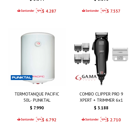
$
4.287
$
7.557
TERMOTANQUE PACIFIC
COMBO CLIPPER PRO 9
50L- PUNKTAL
XPERT + TRIMMER 6x1
$
7.990
$
3.188
$
6.792
$
2.710