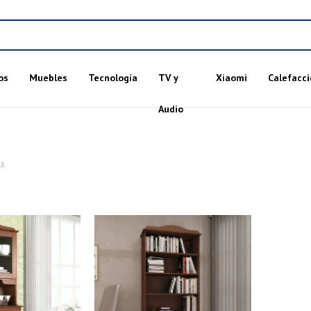
os
Muebles
Tecnología
TV y
Xiaomi
Calefacci
Audio
os