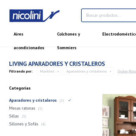
Aires
Colchones y
Electrodoméstic
acondicionados
Sommiers
LIVING APARADORES Y CRISTALEROS
Filtrando por:
Muebles
Aparadores y cristaleros
Quitar filtr
Categorías
Aparadores y cristaleros
(2)
Mesas ratonas
(1)
Sillas
(3)
Sillones y Sofás
(4)