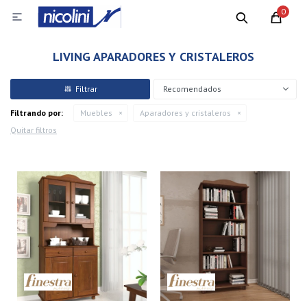
0

LIVING APARADORES Y CRISTALEROS
Recomendados
Filtrando por:
Muebles
Aparadores y cristaleros
Quitar filtros