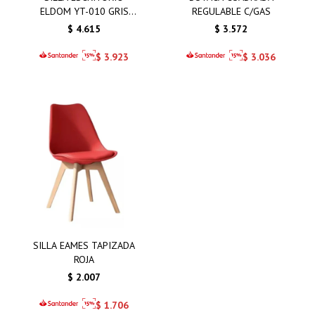
ELDOM YT-010 GRIS
REGULABLE C/GAS
BASE RECTANGULAR
$
4.615
$
3.572
$
3.923
$
3.036
SILLA EAMES TAPIZADA
ROJA
$
2.007
$
1.706