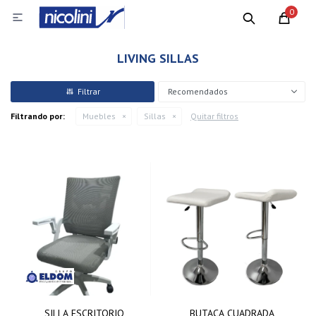
0

LIVING SILLAS
Recomendados
Filtrando por:
Muebles
Sillas
Quitar filtros
SILLA ESCRITORIO
BUTACA CUADRADA