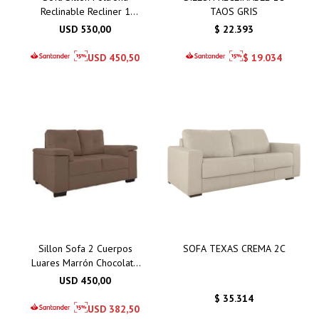
Reclinable Recliner 1
TAOS GRIS
Cuerpo Taos
USD
530,00
$
22.393
USD
450,50
$
19.034
Sillon Sofa 2 Cuerpos
SOFA TEXAS CREMA 2C
Luares Marrón Chocolate
- Gris Azulado
USD
450,00
$
35.314
USD
382,50