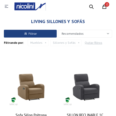
0

LIVING SILLONES Y SOFÁS
Recomendados
Filtrando por:
Muebles
Sillones y Sofás
Quitar filtros
Sofa Sillon Poltrona
SILLON RECLINABLE 1C