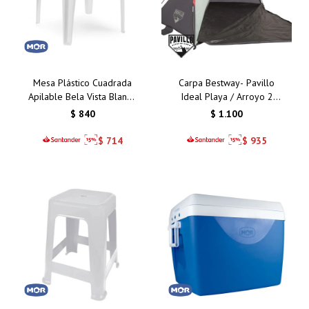
Mesa Plástico Cuadrada
Carpa Bestway- Pavillo
Apilable Bela Vista Blanco
Ideal Playa / Arroyo 2
Mor 70 Cms
Personas
$
840
$
1.100
$
714
$
935