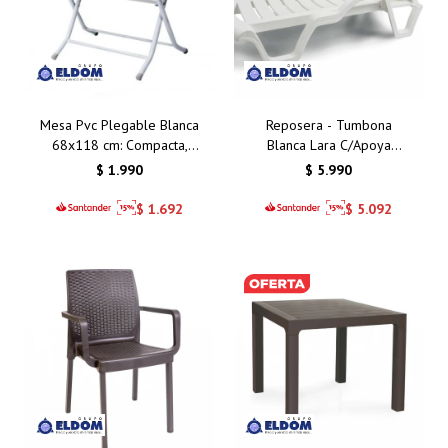
Mesa Pvc Plegable Blanca
Reposera - Tumbona
68x118 cm: Compacta,
Blanca Lara C/Apoya
Resistente y Funcional
Brazos y Posiciones
$
1.990
$
5.990
para Interiores y
Exteriores
$
1.692
$
5.092