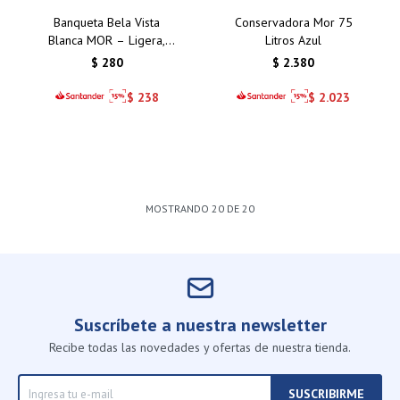
Banqueta Bela Vista
Conservadora Mor 75
Blanca MOR – Ligera,
Litros Azul
duradera y fácil de
$
280
$
2.380
limpiar. Perfecta para
interiores y exteriores
$
238
$
2.023
MOSTRANDO
20
DE
20
Suscríbete a nuestra newsletter
Recibe todas las novedades y ofertas de nuestra tienda.
SUSCRIBIRME