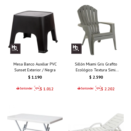
Mesa Banco Auxiliar PVC
Sillón Miami Gris Grafito
Sunset Exterior / Negra
Ecológico Textura Simil
Madera
$
1.190
$
2.590
$
1.012
$
2.202