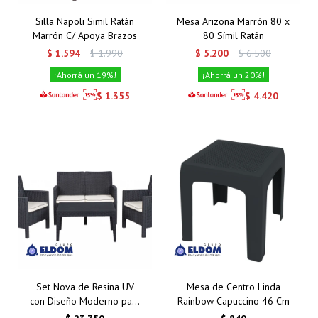
Silla Napoli Simil Ratán
Mesa Arizona Marrón 80 x
Marrón C/ Apoya Brazos
80 Símil Ratán
$
1.594
$
1.990
$
5.200
$
6.500
19
20
$
1.355
$
4.420
Set Nova de Resina UV
Mesa de Centro Linda
con Diseño Moderno para
Rainbow Capuccino 46 Cm
Exteriores 2+1+1+ Mesa