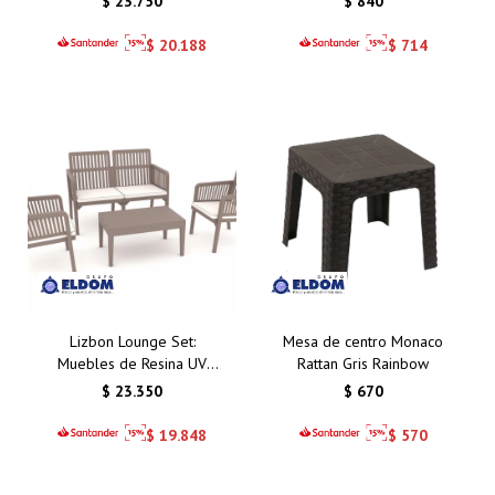
$
23.750
$
840
Símil Ratán
$
20.188
$
714
Lizbon Lounge Set:
Mesa de centro Monaco
Muebles de Resina UV
Rattan Gris Rainbow
Resistentes para
$
23.350
$
670
Ambientes Exteriores
2+1+1 + Mesa Capuccino
$
19.848
$
570