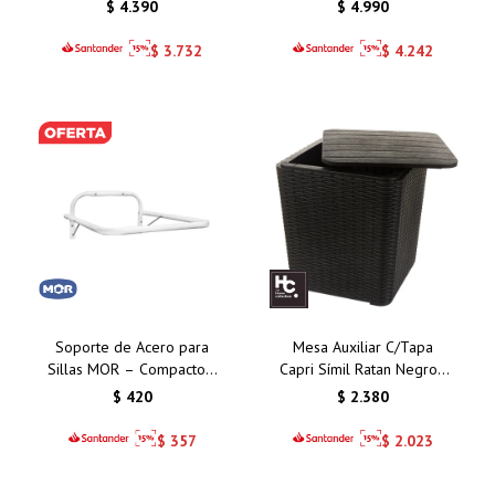
Plegable
Metros
$
4.390
$
4.990
$
3.732
$
4.242
Soporte de Acero para
Mesa Auxiliar C/Tapa
Sillas MOR – Compacto y
Capri Símil Ratan Negro -
Funcional
Espacio para Guardado
$
420
$
2.380
$
357
$
2.023