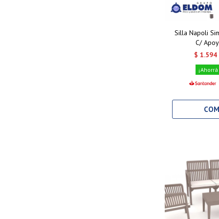
Silla Napoli Si
C/ Apoy
$
1.594