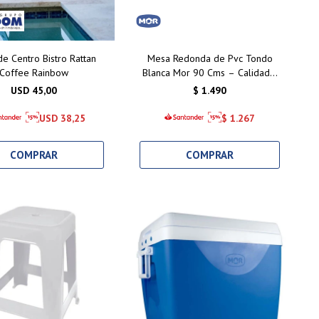
e Centro Bistro Rattan
Mesa Redonda de Pvc Tondo
Coffee Rainbow
Blanca Mor 90 Cms – Calidad y
Estilo para Exteriores
USD
45,00
$
1.490
USD
38,25
$
1.267