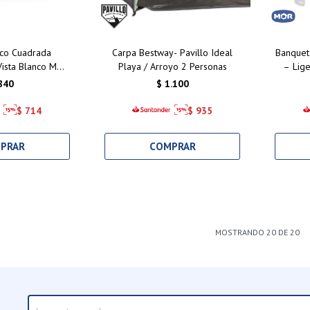
ico Cuadrada
Carpa Bestway- Pavillo Ideal
Banquet
Vista Blanco Mor
Playa / Arroyo 2 Personas
– Lige
 Cms
limpiar.
840
$
1.100
$
714
$
935
MOSTRANDO
20
DE
20