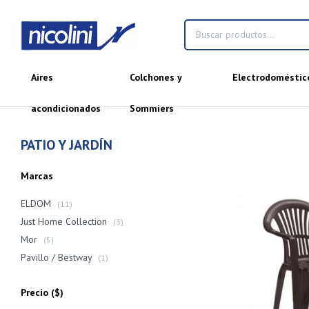
Aires
Colchones y
Electrodoméstic
acondicionados
Sommiers
PATIO Y JARDÍN
Marcas
ELDOM
(11)
Just Home Collection
(3)
Mor
(5)
Pavillo / Bestway
(1)
Precio
($)