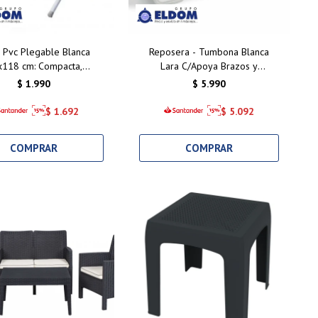
 Pvc Plegable Blanca
Reposera - Tumbona Blanca
x118 cm: Compacta,
Lara C/Apoya Brazos y
tente y Funcional para
Posiciones
$
1.990
$
5.990
eriores y Exteriores
$
1.692
$
5.092