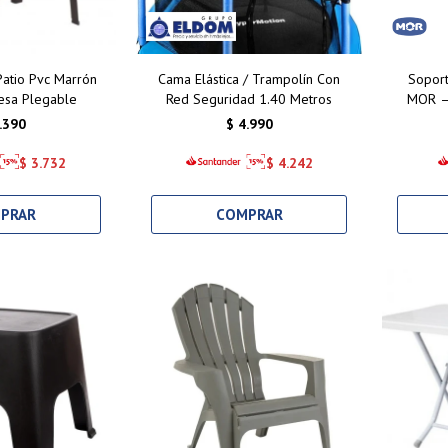
atio Pvc Marrón
Cama Elástica / Trampolín Con
Soport
Mesa Plegable
Red Seguridad 1.40 Metros
MOR – 
.390
$
4.990
$
3.732
$
4.242