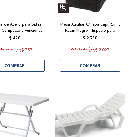
e de Acero para Sillas
Mesa Auxiliar C/Tapa Capri Símil
Compacto y Funcional
Ratan Negro - Espacio para
Guardado
$
420
$
2.380
$
357
$
2.023