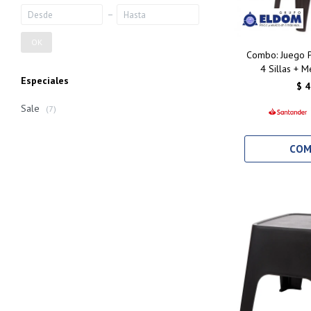
OK
Combo: Juego P
4 Sillas + 
Especiales
$
4
Sale
(7)