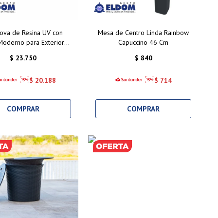
ova de Resina UV con
Mesa de Centro Linda Rainbow
Moderno para Exteriores
Capuccino 46 Cm
1+ Mesa Símil Ratán
$
23.750
$
840
$
20.188
$
714