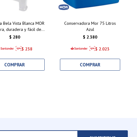
a Bela Vista Blanca MOR
Conservadora Mor 75 Litros
ra, duradera y fácil de
Azul
 Perfecta para interiores
$
280
$
2.380
y exteriores
$
238
$
2.023