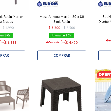
mil Ratán Marrón
Mesa Arizona Marrón 80 x 80
Set N
a Brazos
Símil Ratán
Diseño 
2+1+
$
1.990
$
5.200
$
6.500
19
20
$
1.355
$
4.420