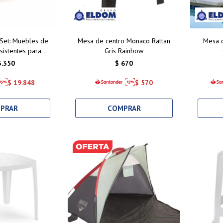
Set: Muebles de
Mesa de centro Monaco Rattan
Mesa d
sistentes para
Gris Rainbow
eriores 2+1+1 +
3.350
$
670
apuccino
$
19.848
$
570