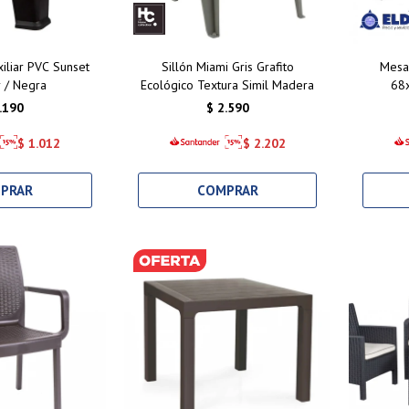
iliar PVC Sunset
Sillón Miami Gris Grafito
Mesa
r / Negra
Ecológico Textura Simil Madera
68
Resis
.190
$
2.590
Int
$
1.012
$
2.202