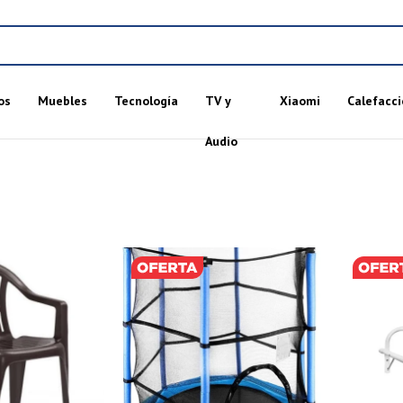
os
Muebles
Tecnología
TV y
Xiaomi
Calefacci
Audio