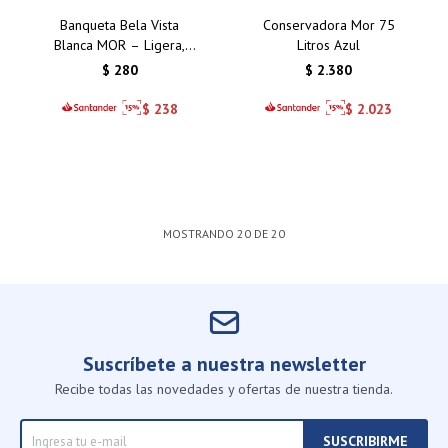
Banqueta Bela Vista
Conservadora Mor 75
Blanca MOR – Ligera,
Litros Azul
duradera y fácil de
$
280
$
2.380
limpiar. Perfecta para
interiores y exteriores
$
238
$
2.023
MOSTRANDO
20
DE
20
Suscríbete a nuestra newsletter
Recibe todas las novedades y ofertas de nuestra tienda.
SUSCRIBIRME