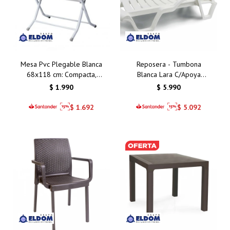
Mesa Pvc Plegable Blanca
Reposera - Tumbona
68x118 cm: Compacta,
Blanca Lara C/Apoya
Resistente y Funcional
Brazos y Posiciones
$
1.990
$
5.990
para Interiores y
Exteriores
$
1.692
$
5.092