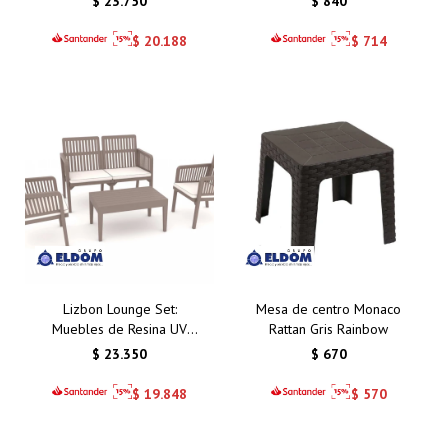
$
23.750
$
840
Símil Ratán
$
20.188
$
714
Lizbon Lounge Set:
Mesa de centro Monaco
Muebles de Resina UV
Rattan Gris Rainbow
Resistentes para
$
23.350
$
670
Ambientes Exteriores
2+1+1 + Mesa Capuccino
$
19.848
$
570