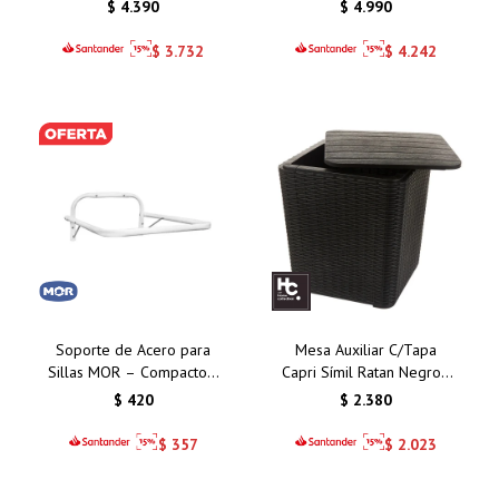
Plegable
Metros
$
4.390
$
4.990
$
3.732
$
4.242
Soporte de Acero para
Mesa Auxiliar C/Tapa
Sillas MOR – Compacto y
Capri Símil Ratan Negro -
Funcional
Espacio para Guardado
$
420
$
2.380
$
357
$
2.023