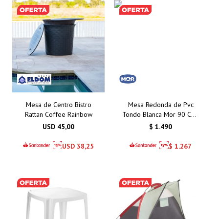
Mesa de Centro Bistro
Mesa Redonda de Pvc
Rattan Coffee Rainbow
Tondo Blanca Mor 90 Cms
– Calidad y Estilo para
USD
45,00
$
1.490
Exteriores
USD
38,25
$
1.267