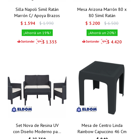
Silla Napoli Simil Ratán
Mesa Arizona Marrón 80 x
Marrón C/ Apoya Brazos
80 Símil Ratán
$
1.594
$
1.990
$
5.200
$
6.500
19
20
$
1.355
$
4.420
Set Nova de Resina UV
Mesa de Centro Linda
con Diseño Moderno para
Rainbow Capuccino 46 Cm
Exteriores 2+1+1+ Mesa