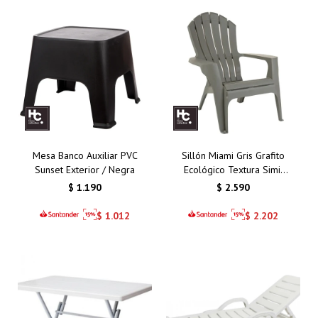
Mesa Banco Auxiliar PVC
Sillón Miami Gris Grafito
Sunset Exterior / Negra
Ecológico Textura Simil
Madera
$
1.190
$
2.590
$
1.012
$
2.202