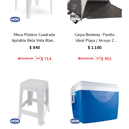
Mesa Plástico Cuadrada
Carpa Bestway- Pavillo
Apilable Bela Vista Blanco
Ideal Playa / Arroyo 2
Mor 70 Cms
Personas
$
840
$
1.100
$
714
$
935