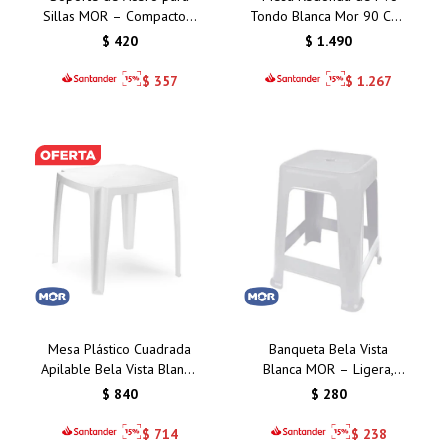
Sillas MOR – Compacto y
Tondo Blanca Mor 90 Cms
Funcional
– Calidad y Estilo para
$
420
$
1.490
Exteriores
$
357
$
1.267
Mesa Plástico Cuadrada
Banqueta Bela Vista
Apilable Bela Vista Blanco
Blanca MOR – Ligera,
Mor 70 Cms
duradera y fácil de
$
840
$
280
limpiar. Perfecta para
interiores y exteriores
$
714
$
238