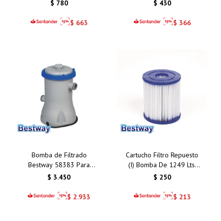
Modelo 58241: Ahorro de
BESTWAY 58278
$
780
$
430
Energía y Protección para
tu Piscina
$
663
$
366
Bomba de Filtrado
Cartucho Filtro Repuesto
Bestway 58383 Para
(I) Bomba De 1249 Lts.
Filtro Tipo II
Bestway 58093
$
3.450
$
250
$
2.933
$
213