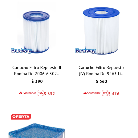
Cartucho Filtro Repuesto Il
Cartucho Filtro Repuesto
Bomba De 2006 A 3028
(IV) Bomba De 9463 Lts.
Lts. Bestway 58094
Bestway 58095
$
390
$
560
$
332
$
476