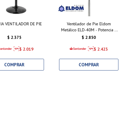
IA VENTILADOR DE PIE
Ventilador de Pie Eldom
Metálico ELD-40M - Potencia y
Frescura para tu Hogar
$
2.375
$
2.850
$
2.019
$
2.423