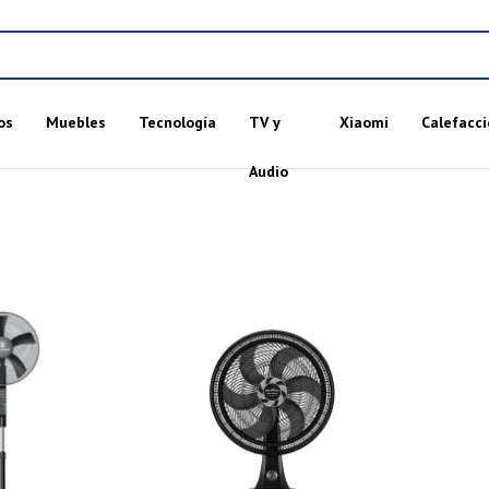
os
Muebles
Tecnología
TV y
Xiaomi
Calefacci
Audio