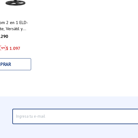
dom 2 en 1 ELD-
e, Versátil y
table
.290
$
1.097