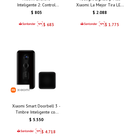
Inteligente 2: Control
Xiaomi: La Mejor Tira LED
Remoto y Eficiencia
Inteligente con Control de
$
803
$
2.088
Energética para tu Hogar
Colores para Tu Hogar en
Inteligente en Uruguay
Uruguay
$
683
$
1.775
Xiaomi Smart Doorbell 3 -
Timbre Inteligente con
Cámara HD, Visión
$
5.550
Nocturna y Conectividad
Wi-Fi
$
4.718