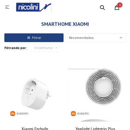
0

SMARTHOME XIAOMI
Recomendados
Filtrando por:
Smarthome
Xiaomi Enchufe
Yeelight Lightstrip Plus