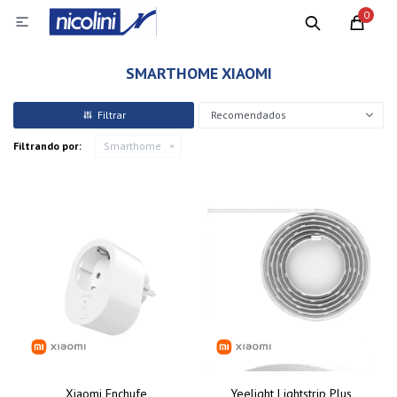
0

SMARTHOME XIAOMI
Recomendados
Filtrando por:
Smarthome
Xiaomi Enchufe
Yeelight Lightstrip Plus