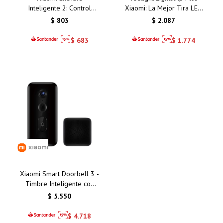
Inteligente 2: Control
Xiaomi: La Mejor Tira LED
Remoto y Eficiencia
Inteligente con Control de
$
803
$
2.087
Energética para tu Hogar
Colores para Tu Hogar en
Inteligente en Uruguay
Uruguay
$
683
$
1.774
Xiaomi Smart Doorbell 3 -
Timbre Inteligente con
Cámara HD, Visión
$
5.550
Nocturna y Conectividad
Wi-Fi
$
4.718