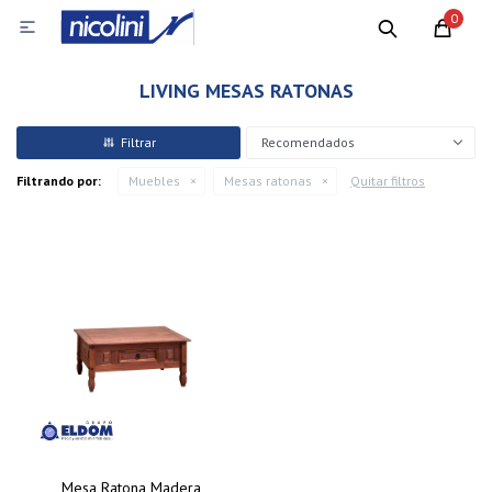
0

LIVING MESAS RATONAS
Recomendados
Filtrando por:
Muebles
Mesas ratonas
Quitar filtros
Mesa Ratona Madera