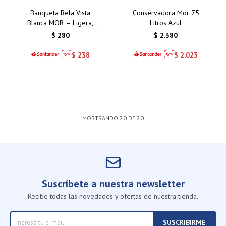
Banqueta Bela Vista
Conservadora Mor 75
Blanca MOR – Ligera,
Litros Azul
duradera y fácil de
$
280
$
2.380
limpiar. Perfecta para
interiores y exteriores
$
238
$
2.023
MOSTRANDO
20
DE
20
Suscríbete a nuestra newsletter
Recibe todas las novedades y ofertas de nuestra tienda.
SUSCRIBIRME