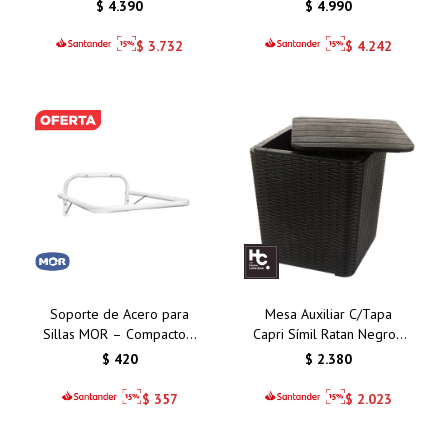
Plegable
Metros
$
4.390
$
4.990
$
3.732
$
4.242
Soporte de Acero para
Mesa Auxiliar C/Tapa
Sillas MOR – Compacto y
Capri Símil Ratan Negro -
Funcional
Espacio para Guardado
$
420
$
2.380
$
357
$
2.023