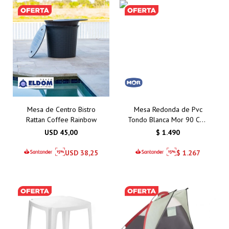
Mesa de Centro Bistro
Mesa Redonda de Pvc
Rattan Coffee Rainbow
Tondo Blanca Mor 90 Cms
– Calidad y Estilo para
USD
45,00
$
1.490
Exteriores
USD
38,25
$
1.267