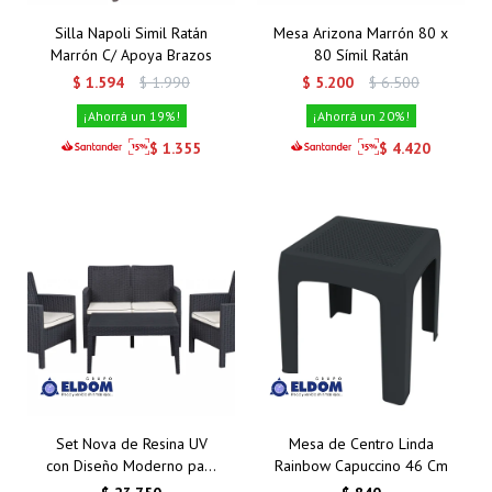
Silla Napoli Simil Ratán
Mesa Arizona Marrón 80 x
Marrón C/ Apoya Brazos
80 Símil Ratán
$
1.594
$
1.990
$
5.200
$
6.500
19
20
$
1.355
$
4.420
Set Nova de Resina UV
Mesa de Centro Linda
con Diseño Moderno para
Rainbow Capuccino 46 Cm
Exteriores 2+1+1+ Mesa