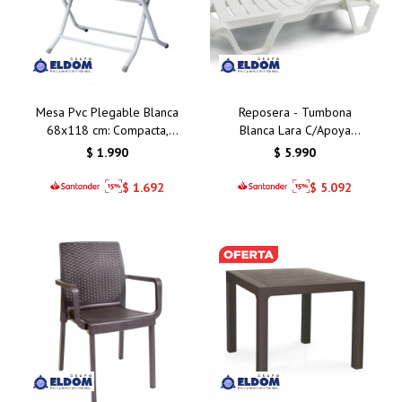
Mesa Pvc Plegable Blanca
Reposera - Tumbona
68x118 cm: Compacta,
Blanca Lara C/Apoya
Resistente y Funcional
Brazos y Posiciones
$
1.990
$
5.990
para Interiores y
Exteriores
$
1.692
$
5.092