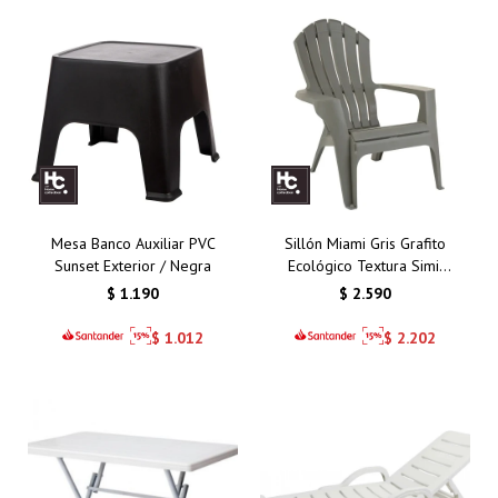
Mesa Banco Auxiliar PVC
Sillón Miami Gris Grafito
Sunset Exterior / Negra
Ecológico Textura Simil
Madera
$
1.190
$
2.590
$
1.012
$
2.202