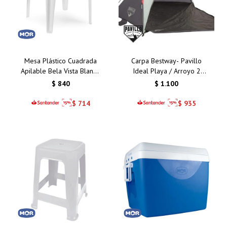
Mesa Plástico Cuadrada
Carpa Bestway- Pavillo
Apilable Bela Vista Blanco
Ideal Playa / Arroyo 2
Mor 70 Cms
Personas
$
840
$
1.100
$
714
$
935