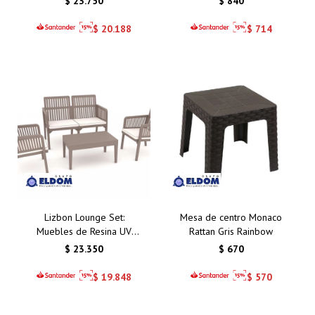
$
23.750
$
840
Símil Ratán
$
20.188
$
714
Lizbon Lounge Set:
Mesa de centro Monaco
Muebles de Resina UV
Rattan Gris Rainbow
Resistentes para
$
23.350
$
670
Ambientes Exteriores
2+1+1 + Mesa Capuccino
$
19.848
$
570