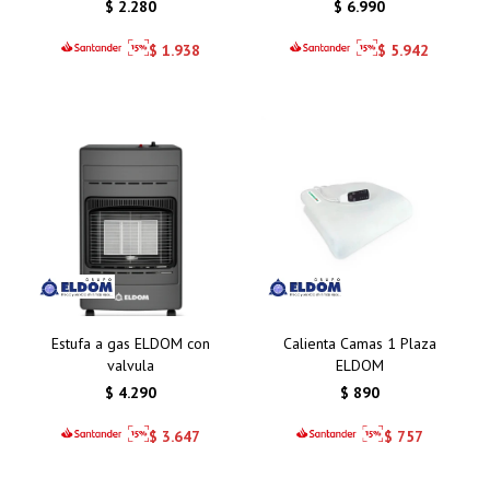
$
2.280
$
6.990
$
1.938
$
5.942
Estufa a gas ELDOM con
Calienta Camas 1 Plaza
valvula
ELDOM
$
4.290
$
890
$
3.647
$
757