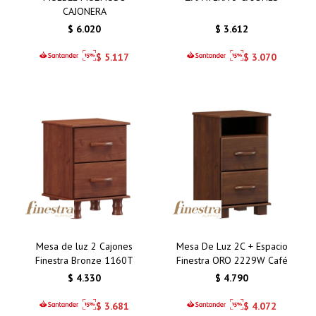
CAJONERA
$
6.020
$
3.612
$
5.117
$
3.070
Mesa de luz 2 Cajones
Mesa De Luz 2C + Espacio
Finestra Bronze 1160T
Finestra ORO 2229W Café
$
4.330
$
4.790
$
3.681
$
4.072