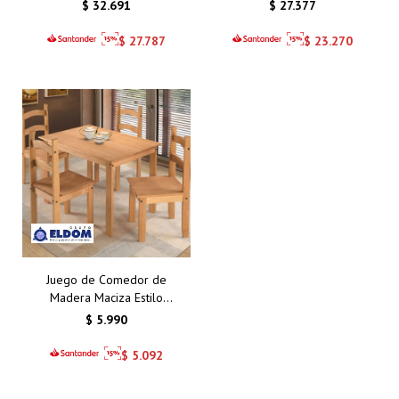
TAPIZADAS
$
32.691
$
27.377
$
27.787
$
23.270
Juego de Comedor de
Madera Maciza Estilo
Mexicano con 4 Sillas –
$
5.990
Elegancia y Durabilidad
para tu Hogar
$
5.092