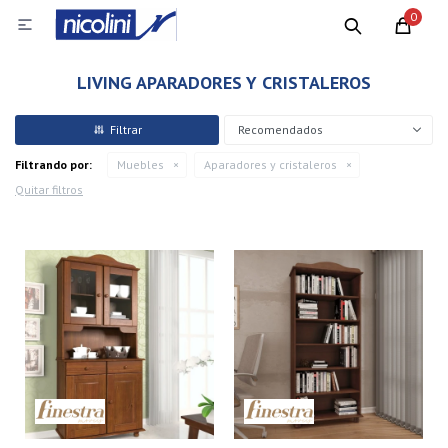
0

LIVING APARADORES Y CRISTALEROS
Recomendados
Filtrando por:
Muebles
Aparadores y cristaleros
Quitar filtros