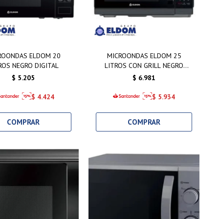
ROONDAS ELDOM 20
MICROONDAS ELDOM 25
ROS NEGRO DIGITAL
LITROS CON GRILL NEGRO
DIGITAL
$
5.205
$
6.981
$
4.424
$
5.934