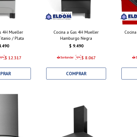
s 4H Mueller
Cocina a Gas 4H Mueller
Cocina
tanio / Plata
Hamburgo Negra
4.490
$
9.490
$
12.317
$
8.067