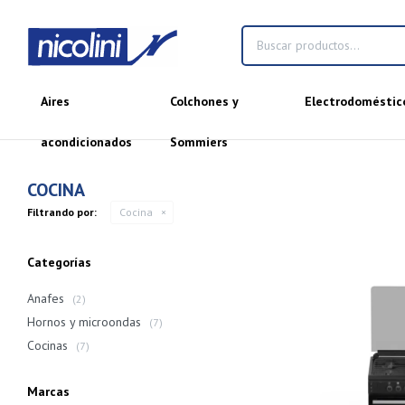
Aires
Colchones y
Electrodoméstic
acondicionados
Sommiers
COCINA
Filtrando por:
Cocina
Categorías
Anafes
(2)
Hornos y microondas
(7)
Cocinas
(7)
Marcas