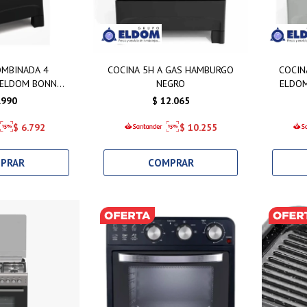
OMBINADA 4
COCINA 5H A GAS HAMBURGO
COCIN
 ELDOM BONN
NEGRO
ELDO
GRA
.990
$
12.065
$
6.792
$
10.255