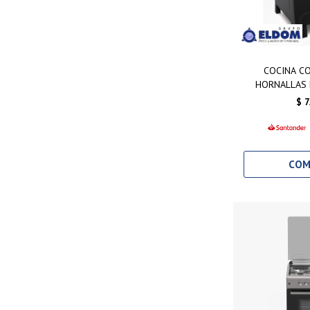
COCINA C
HORNALLAS
NE
$
7