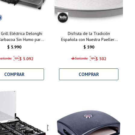
a Grill Eléctrica Delonghi
Disfruta de la Tradición
Barbacoa Sin Humo para
Española con Nuestra Paellera
s Saludables en Casa
Valenciana de 26 cm
$
5.990
$
590
$
5.092
$
502