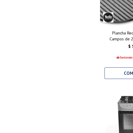
Plancha Re
Campos de 2
Esmaltado, Ide
$
Sabor Pr