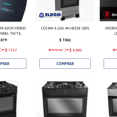
M 60CM VIDRIO
COCINA A GAS 4H HESSE GRIS
MICRO
ANEL TACTIL
L
.079
$
7.061
$
7.717
$
6.002