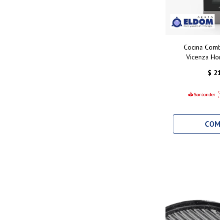
Cocina Com
Vicenza Hor
C/Convección -
$
2
+ 1 Disco