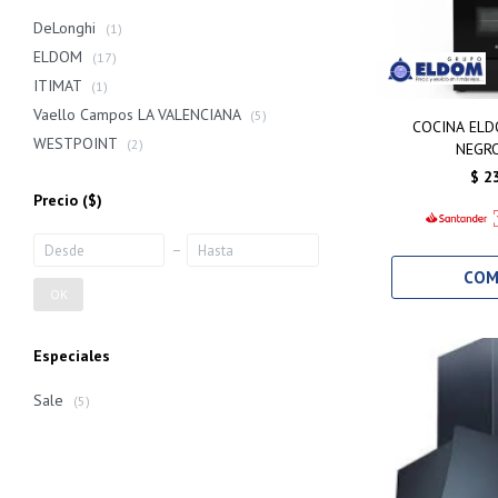
DeLonghi
(1)
ELDOM
(17)
ITIMAT
(1)
Vaello Campos LA VALENCIANA
(5)
COCINA ELD
WESTPOINT
(2)
NEGR
$
2
Precio
($)
OK
Especiales
Sale
(5)