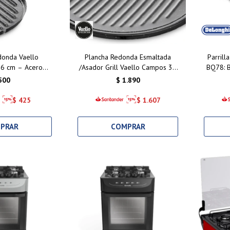
donda Vaello
Plancha Redonda Esmaltada
Parrill
6 cm – Acero
/Asador Grill Vaello Campos 36
BQ78: 
al para Asar con
cm – Cocina Tradicional y
Asado
500
$
1.890
ofesional
Resistencia Garantizada
$
425
$
1.607