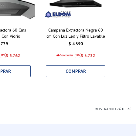
actora 60 Cms
Campana Extractora Negra 60
 Con Vidrio
cm Con Luz Led y Filtro Lavable
.779
$
4.390
$
5.762
$
3.732
MOSTRANDO
26
DE
26