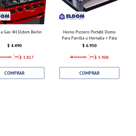
 a Gas 4H Eldom Berlin
Horno Pizzero Portátil Domo
Para Parrilla u Hornalla + Pala
$
4.490
$
6.950
$
3.817
$
5.908