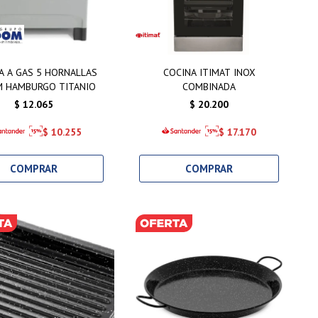
A A GAS 5 HORNALLAS
COCINA ITIMAT INOX
M HAMBURGO TITANIO
COMBINADA
$
12.065
$
20.200
$
10.255
$
17.170