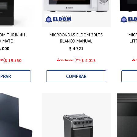
OM TURIN 4H
MICROONDAS ELDOM 20LTS
MIC
O MATE
BLANCO MANUAL
LIT
3.000
$
4.721
$
19.550
$
4.013