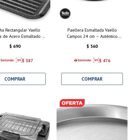
ha Rectangular Vaello
Paellera Esmaltada Vaello
 de Acero Esmaltado -
Campos 24 cm – Auténtico
cm: Cocina Uniforme y
Sabor Español en tu Cocina
$
690
$
560
Saludable
$
587
$
476