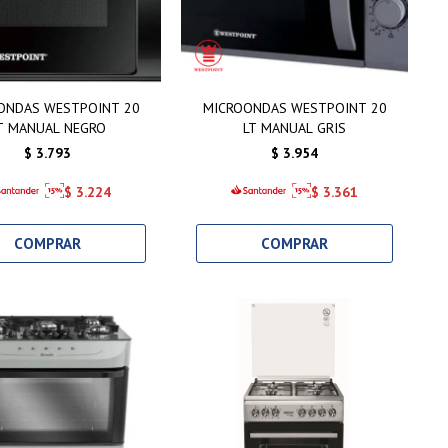
ONDAS WESTPOINT 20
MICROONDAS WESTPOINT 20
T MANUAL NEGRO
LT MANUAL GRIS
$
3.793
$
3.954
$
3.224
$
3.361