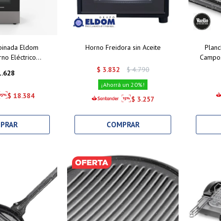
binada Eldom
Horno Freidora sin Aceite
Planc
no Eléctrico
Campos
 Turbina 3H Gas
31x25 
$
3.832
$
4.790
1.628
 Eléctrico
20
$
18.384
$
3.257