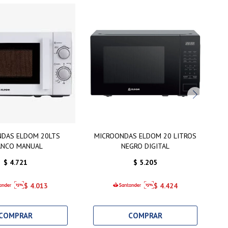
DAS ELDOM 20LTS
MICROONDAS ELDOM 20 LITROS
H
ANCO MANUAL
NEGRO DIGITAL
$
4.721
$
5.205
$
4.013
$
4.424