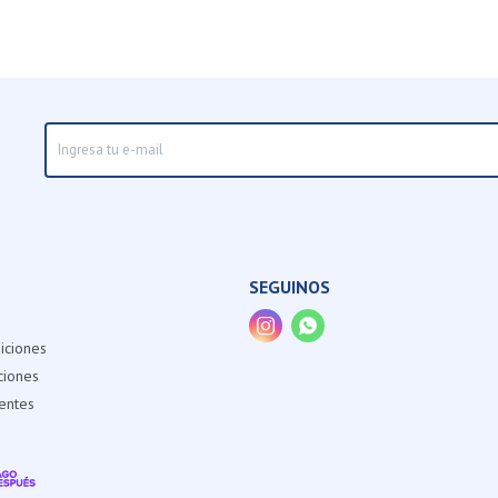
SEGUINOS


iciones
ciones
entes