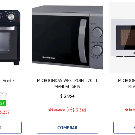
n Aceite
MICROONDAS WESTPOINT 20 LT
MICROON
MANUAL GRIS
BL
.790
$
3.954
$
3.361
3.257