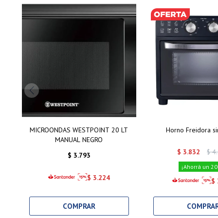
MICROONDAS WESTPOINT 20 LT
Horno Freidora si
MANUAL NEGRO
$
3.832
$
4
$
3.793
20
$
3.224
$