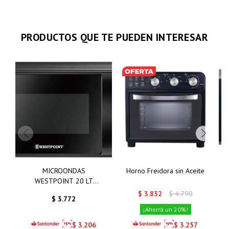
PRODUCTOS QUE TE PUEDEN INTERESAR
MICROONDAS
Horno Freidora sin Aceite
WESTPOINT 20 LT
MANUAL NEGRO
$
3.832
$
4.790
$
3.772
20
$
3.206
$
3.257