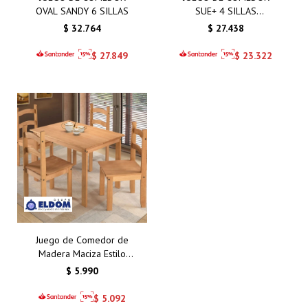
OVAL SANDY 6 SILLAS
SUE+ 4 SILLAS
TAPIZADAS
$
32.764
$
27.438
$
27.849
$
23.322
Juego de Comedor de
Madera Maciza Estilo
Mexicano con 4 Sillas –
$
5.990
Elegancia y Durabilidad
para tu Hogar
$
5.092