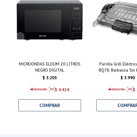
MICROONDAS ELDOM 20 LITROS
Parrilla Grill Eléctri
NEGRO DIGITAL
BQ78: Barbacoa Sin
Asados Saludables
$
5.205
$
5.990
$
4.424
$