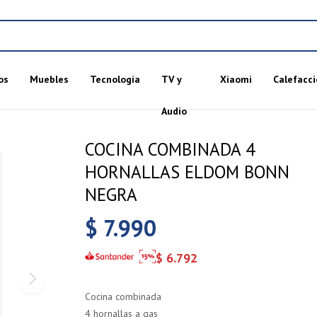
os
Muebles
Tecnología
TV y
Xiaomi
Calefacci
Audio
COCINA COMBINADA 4
HORNALLAS ELDOM BONN
NEGRA
$
7.990
$
6.792
Cocina combinada
4 hornallas a gas