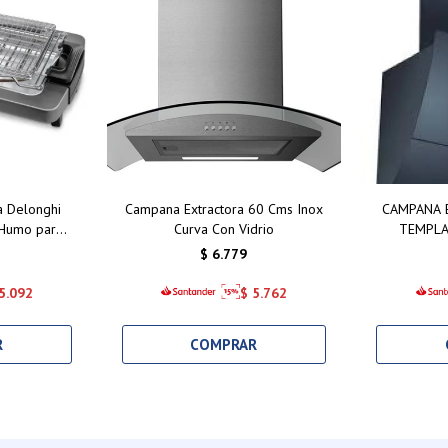
ca Delonghi
Campana Extractora 60 Cms Inox
CAMPANA 
 Humo para
Curva Con Vidrio
TEMPLA
 en Casa
$
6.779
5.092
$
5.762