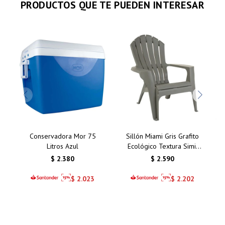
PRODUCTOS QUE TE PUEDEN INTERESAR
Conservadora Mor 75
Sillón Miami Gris Grafito
Litros Azul
Ecológico Textura Simil
Madera
$
2.380
$
2.590
$
2.023
$
2.202