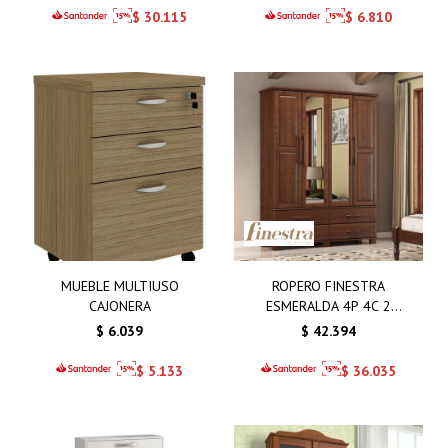
$
30.115
$
6.810
MUEBLE MULTIUSO
ROPERO FINESTRA
CAJONERA
ESMERALDA 4P 4C 2
ESPEJOS
$
6.039
$
42.394
$
5.133
$
36.035