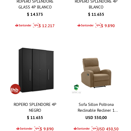
ROPERO SPLENDORE
ROPERO SPLENDORE 4P
GLASS 4P BLANCO
BLANCO
$
14.373
$
11.635
$
12.217
$
9.890
ROPERO SPLENDORE 4P
Sofa Sillon Poltrona
NEGRO
Reclinable Recliner 1
Cuerpo Taos
$
11.635
USD
530,00
$
9.890
USD
450,50