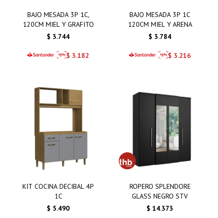
BAJO MESADA 3P 1C,
BAJO MESADA 3P 1C
120CM MIEL Y GRAFITO
120CM MIEL Y ARENA
$
3.744
$
3.784
$
3.182
$
3.216
KIT COCINA DECIBAL 4P
ROPERO SPLENDORE
1C
GLASS NEGRO STV
$
5.490
$
14.373