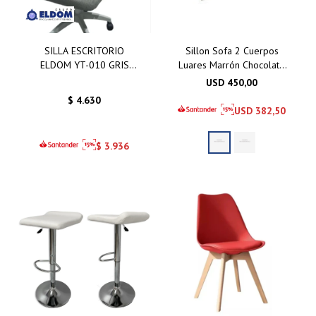
SILLA ESCRITORIO
Sillon Sofa 2 Cuerpos
ELDOM YT-010 GRIS
Luares Marrón Chocolate
BASE RECTANGULAR
- Gris Azulado
USD
450,00
$
4.630
USD
382,50
$
3.936