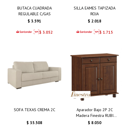
BUTACA CUADRADA
SILLA EAMES TAPIZADA
REGULABLE C/GAS
ROJA
$
3.591
$
2.018
$
3.052
$
1.715
SOFA TEXAS CREMA 2C
Aparador Bajo 2P 2C
Madera Finestra RUBI
8928W
$
35.508
$
8.030