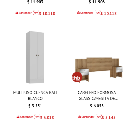
$
11.903
$
11.903
$
10.118
$
10.118
MULTIUSO CUENCA BALI
CABECERO FORMOSA
BLANCO
GLASS C/MESITA DE
NOCHE
$
3.551
$
6.053
$
3.018
$
5.145