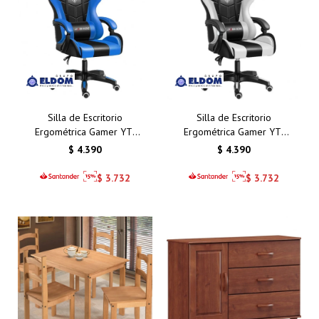
Silla de Escritorio
Silla de Escritorio
Ergométrica Gamer YT-
Ergométrica Gamer YT-
1209 Azul/Negro
1209 Blanco/Negro
$
4.390
$
4.390
$
3.732
$
3.732