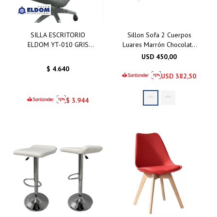
SILLA ESCRITORIO
Sillon Sofa 2 Cuerpos
ELDOM YT-010 GRIS
Luares Marrón Chocolate
BASE RECTANGULAR
- Gris Azulado
USD
450,00
$
4.640
USD
382,50
$
3.944