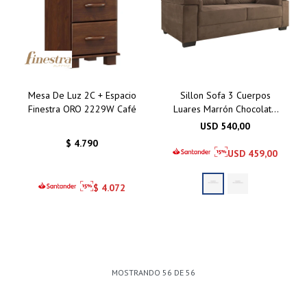
Mesa De Luz 2C + Espacio
Sillon Sofa 3 Cuerpos
Finestra ORO 2229W Café
Luares Marrón Chocolate
- Gris Azulado
USD
540,00
$
4.790
USD
459,00
$
4.072
MOSTRANDO
56
DE
56