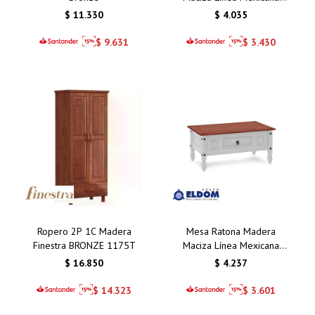
Cera CS211
$
11.330
$
4.035
$
9.631
$
3.430
Ropero 2P 1C Madera
Mesa Ratona Madera
Finestra BRONZE 1175T
Maciza Línea Mexicana
Cera/Nevada VB211
$
16.850
$
4.237
$
14.323
$
3.601