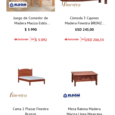
Juego de Comedor de
Cómoda 3 Cajones
Madera Maciza Estilo
Madera Finestra BRONZE
Mexicano con 4 Sillas –
1162T
$
5.990
USD
243,00
Elegancia y Durabilidad
para tu Hogar
$
5.092
USD
206,55
Cama 2 Plazas Finestra
Mesa Ratona Madera
Bronze
Maciza Línea Mexicana