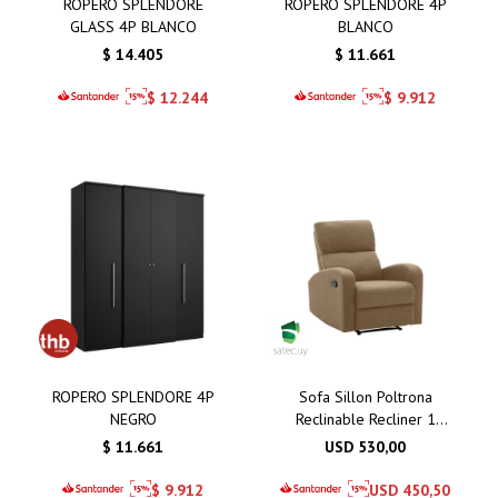
ROPERO SPLENDORE
ROPERO SPLENDORE 4P
GLASS 4P BLANCO
BLANCO
$
14.405
$
11.661
$
12.244
$
9.912
ROPERO SPLENDORE 4P
Sofa Sillon Poltrona
NEGRO
Reclinable Recliner 1
Cuerpo Taos
$
11.661
USD
530,00
$
9.912
USD
450,50