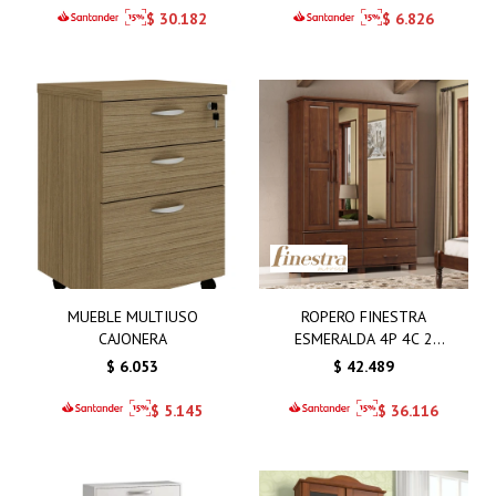
$
30.182
$
6.826
MUEBLE MULTIUSO
ROPERO FINESTRA
CAJONERA
ESMERALDA 4P 4C 2
ESPEJOS
$
6.053
$
42.489
$
5.145
$
36.116