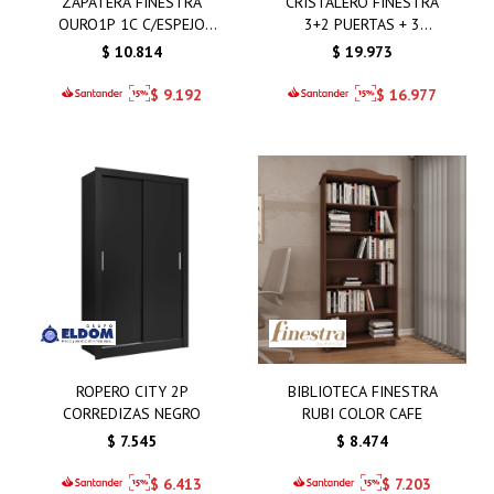
ZAPATERA FINESTRA
CRISTALERO FINESTRA
OURO1P 1C C/ESPEJO
3+2 PUERTAS + 3
CAFE
CAJONES CAFÉ
$
10.814
$
19.973
$
9.192
$
16.977
ROPERO CITY 2P
BIBLIOTECA FINESTRA
CORREDIZAS NEGRO
RUBI COLOR CAFE
$
7.545
$
8.474
$
6.413
$
7.203