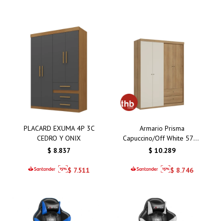
PLACARD EXUMA 4P 3C
Armario Prisma
CEDRO Y ONIX
Capuccino/Off White 5781
4 Puertas / 2 Cajones
$
8.837
$
10.289
$
7.511
$
8.746