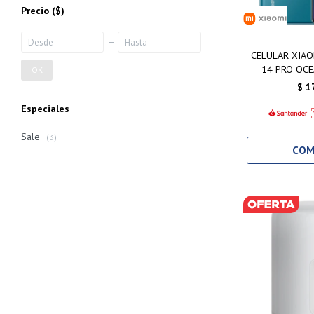
Precio
($)
CELULAR XIAO
14 PRO OCE
OK
25
$
1
Especiales
Sale
(3)