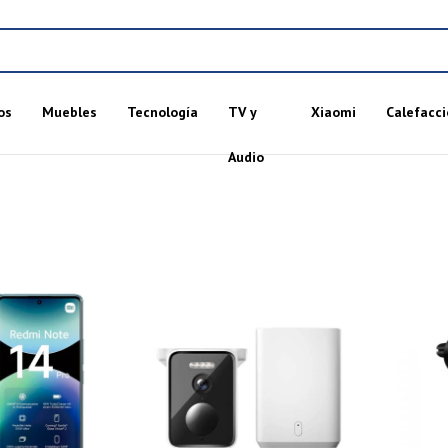
os
Muebles
Tecnología
TV y
Xiaomi
Calefacci
Audio