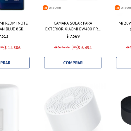
MI REDMI NOTE
CAMARA SOLAR PARA
Mi 20W
AN BLUE 8GB
EXTERIOR XIAOMI BW400 PRO
6GB
SET
7.513
$
7.569
$
14.886
$
6.434