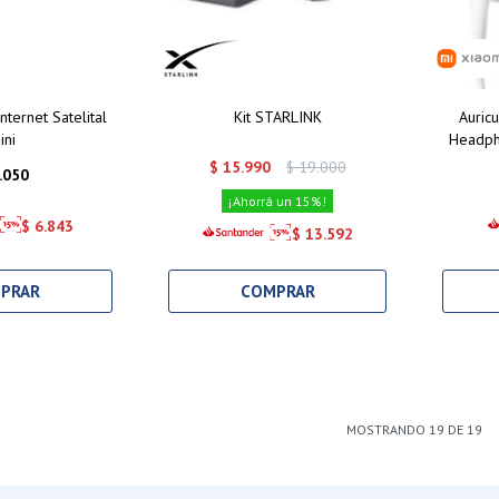
Internet Satelital
Kit STARLINK
Auricu
ini
Headpho
Calidad
$
15.990
$
19.000
.050
15
$
6.843
$
13.592
MOSTRANDO
19
DE
19