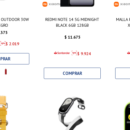
D OUTDOOR 30W
REDMI NOTE 14 5G MIDNIGHT
MALLA 
EGRO
BLACK 6GB 128GB
X
.375
$
11.675
$
2.019
$
9.924