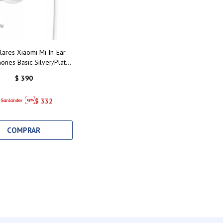
lares Xiaomi Mi In-Ear
nes Basic Silver/Plata:
 de Sonido y Comodidad
$
390
Inigualable
$
332