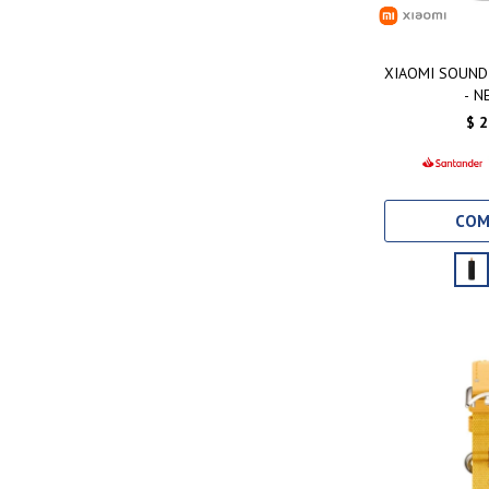
XIAOMI SOUN
- N
$
2