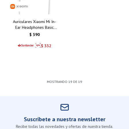
Auriculares Xiaomi Mi In-
Ear Headphones Basic
Silver/Plata: Calidad de
$
390
Sonido y Comodidad
Inigualable
$
332
MOSTRANDO
19
DE
19
Suscríbete a nuestra newsletter
Recibe todas las novedades y ofertas de nuestra tienda.