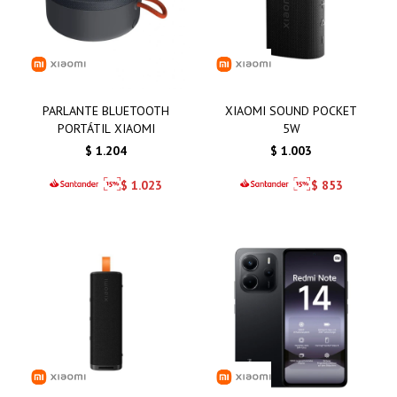
PARLANTE BLUETOOTH
XIAOMI SOUND POCKET
PORTÁTIL XIAOMI
5W
$
1.204
$
1.003
$
1.023
$
853