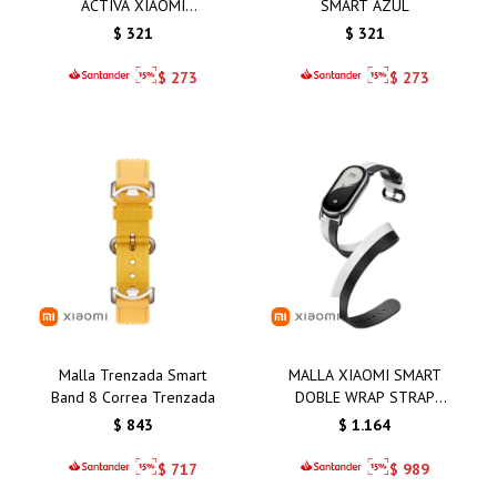
ACTIVA XIAOMI
SMART AZUL
AMARILLO
$
321
$
321
$
273
$
273
Malla Trenzada Smart
MALLA XIAOMI SMART
Band 8 Correa Trenzada
DOBLE WRAP STRAP
BLANCA Y NEGRA
$
843
$
1.164
$
717
$
989