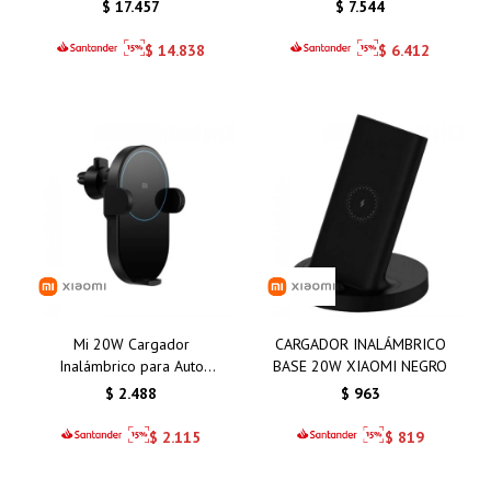
BLUE 8GB 256GB
BW400 PRO SET
$
17.457
$
7.544
$
14.838
$
6.412
Mi 20W Cargador
CARGADOR INALÁMBRICO
Inalámbrico para Auto
BASE 20W XIAOMI NEGRO
Xiaomi
$
2.488
$
963
$
2.115
$
819