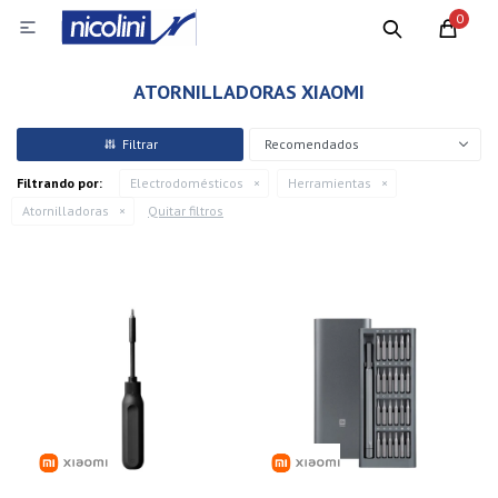
0

ATORNILLADORAS XIAOMI
Recomendados
Filtrando por:
Electrodomésticos
Herramientas
Atornilladoras
Quitar filtros