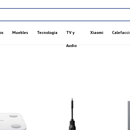
os
Muebles
Tecnología
TV y
Xiaomi
Calefacci
Audio