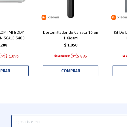
AOMI MI BODY
Destornillador de Carraca 16 en
Kit De 
N SCALE S400
1 Xioami
.288
$
1.050
$
1.095
$
893