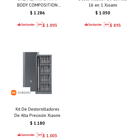
BODY COMPOSITION
16 en 1 Xioami
SCALE S400
$
1.286
$
1.050
$
1.093
$
893
Kit De Destornilladores
De Alta Precisión Xiaomi
$
1.180
$
1.003