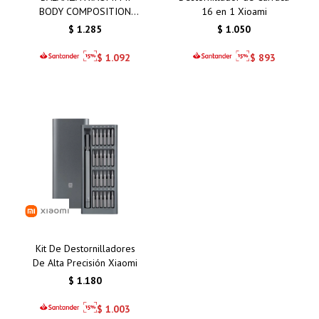
BODY COMPOSITION
16 en 1 Xioami
SCALE S400
$
1.285
$
1.050
$
1.092
$
893
Kit De Destornilladores
De Alta Precisión Xiaomi
$
1.180
$
1.003