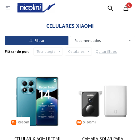
0

CELULARES XIAOMI
Recomendados
Filtrando por:
Tecnología
Celulares
Quitar filtros
CELULAR XIAOMI REDMI
CAMARA SOLAR PARA