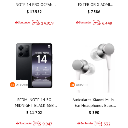
NOTE 14 PRO OCEAN
EXTERIOR XIAOMI
BLUE 8GB 256GB
BW400 PRO SET
$
17.552
$
7.586
$
14.919
$
6.448
REDMI NOTE 14 5G
Auriculares Xiaomi Mi In-
MIDNIGHT BLACK 6GB
Ear Headphones Basic
128GB
Silver/Plata: Calidad de
$
11.702
$
390
Sonido y Comodidad
Inigualable
$
9.947
$
332