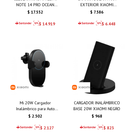
NOTE 14 PRO OCEAN
EXTERIOR XIAOMI
BLUE 8GB 256GB
BW400 PRO SET
$
17.552
$
7.586
$
14.919
$
6.448
Mi 20W Cargador
CARGADOR INALÁMBRICO
Inalámbrico para Auto
BASE 20W XIAOMI NEGRO
Xiaomi
$
2.502
$
968
$
2.127
$
823