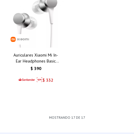
Auriculares Xiaomi Mi In-
Ear Headphones Basic
Silver/Plata: Calidad de
$
390
Sonido y Comodidad
Inigualable
$
332
MOSTRANDO
17
DE
17