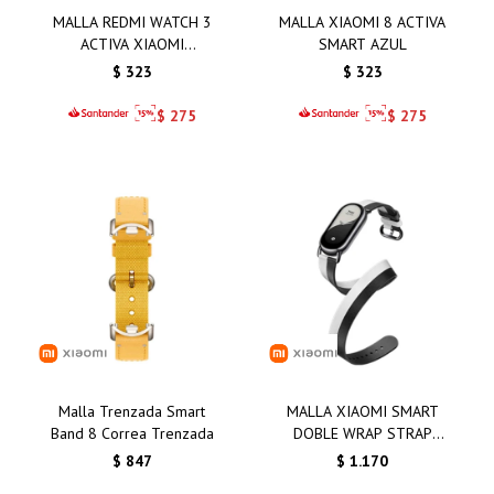
MALLA REDMI WATCH 3
MALLA XIAOMI 8 ACTIVA
ACTIVA XIAOMI
SMART AZUL
AMARILLO
$
323
$
323
$
275
$
275
Malla Trenzada Smart
MALLA XIAOMI SMART
Band 8 Correa Trenzada
DOBLE WRAP STRAP
BLANCA Y NEGRA
$
847
$
1.170