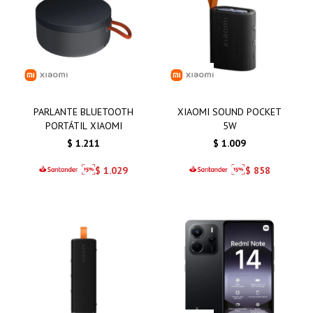
PARLANTE BLUETOOTH
XIAOMI SOUND POCKET
PORTÁTIL XIAOMI
5W
$
1.211
$
1.009
$
1.029
$
858