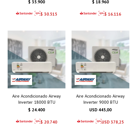
$
35.900
$
18.960
$
30.515
$
16.116
Aire Acondicionado Airway
Aire Acondicionado Airway
Inverter 18000 BTU
Inverter 9000 BTU
$
24.400
USD
445,00
$
20.740
USD
378,25