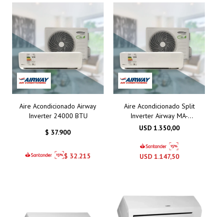
Aire Acondicionado Airway
Aire Acondicionado Split
Inverter 24000 BTU
Inverter Airway MA-
30CHSAI2 30000 BTU
USD
1.350,00
$
37.900
$
32.215
USD
1.147,50