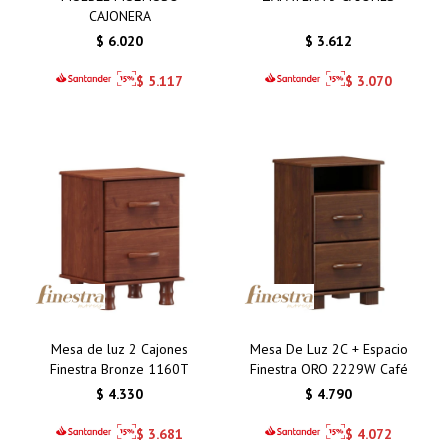
CAJONERA
$
6.020
$
3.612
$
5.117
$
3.070
Mesa de luz 2 Cajones
Mesa De Luz 2C + Espacio
Finestra Bronze 1160T
Finestra ORO 2229W Café
$
4.330
$
4.790
$
3.681
$
4.072