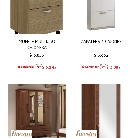
MUEBLE MULTIUSO
ZAPATERA 3 CAJONES
CAJONERA
$
6.053
$
3.632
$
5.145
$
3.087