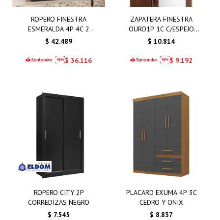
ROPERO FINESTRA
ZAPATERA FINESTRA
ESMERALDA 4P 4C 2
OURO1P 1C C/ESPEJO
ESPEJOS
CAFE
$
42.489
$
10.814
$
36.116
$
9.192
ROPERO CITY 2P
PLACARD EXUMA 4P 3C
CORREDIZAS NEGRO
CEDRO Y ONIX
$
7.545
$
8.837