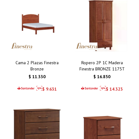
Cama 2 Plazas Finestra
Ropero 2P 1C Madera
Bronze
Finestra BRONZE 1175T
$
11.330
$
16.850
$
9.631
$
14.323