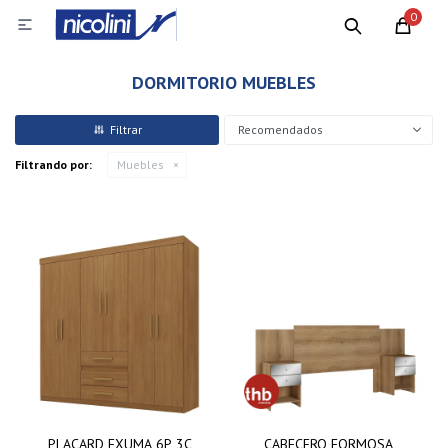
0

DORMITORIO MUEBLES
Recomendados
Filtrando por:
Muebles
PLACARD EXUMA 6P 3C
CABECERO FORMOSA