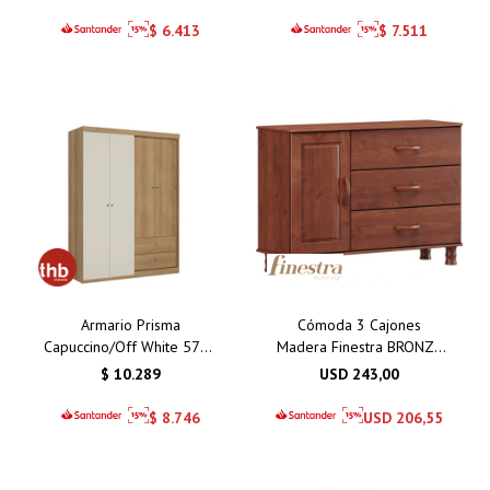
$
6.413
$
7.511
Armario Prisma
Cómoda 3 Cajones
Capuccino/Off White 5781
Madera Finestra BRONZE
4 Puertas / 2 Cajones
1162T
$
10.289
USD
243,00
$
8.746
USD
206,55