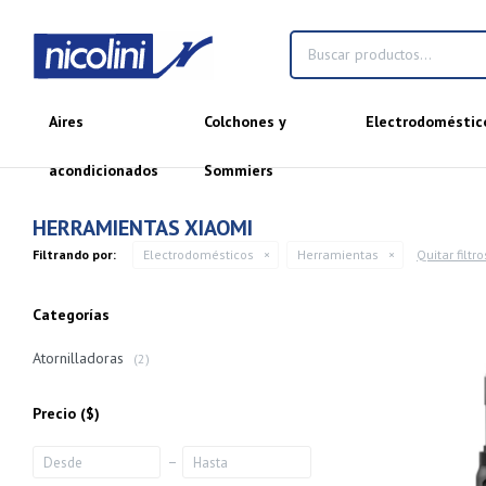
Aires
Colchones y
Electrodoméstic
acondicionados
Sommiers
HERRAMIENTAS XIAOMI
Filtrando por:
Electrodomésticos
Herramientas
Quitar filtro
Categorías
Atornilladoras
(2)
Precio
($)