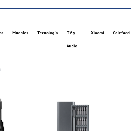
os
Muebles
Tecnología
TV y
Xiaomi
Calefacci
Audio
s