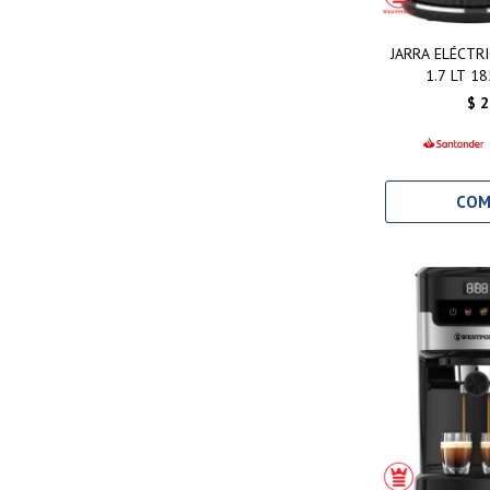
JARRA ELÉCTR
1.7 LT 1
$
2