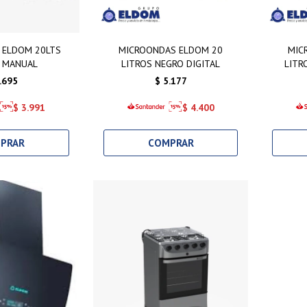
 ELDOM 20LTS
MICROONDAS ELDOM 20
MIC
 MANUAL
LITROS NEGRO DIGITAL
LITR
.695
$
5.177
$
3.991
$
4.400