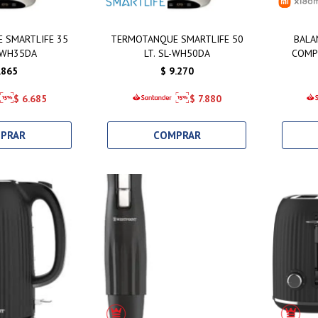
 SMARTLIFE 35
TERMOTANQUE SMARTLIFE 50
BALA
-WH35DA
LT. SL-WH50DA
COMP
.865
$
9.270
$
6.685
$
7.880