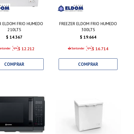
R ELDOM FRIO HUMEDO
FREEZER ELDOM FRIO HUMEDO
210LTS
300LTS
$
14.367
$
19.664
$
12.212
$
16.714