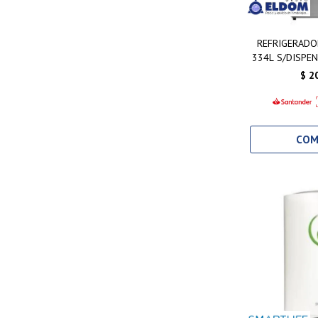
REFRIGERADO
334L S/DISPE
F.SECO 
$
2