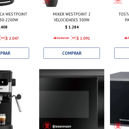
ICA WESTPOINT
MIXER WESTPOINT 2
TOST
850-2200W
VELOCIDADES 300W
P
.408
$
1.284
$
2.047
$
1.091