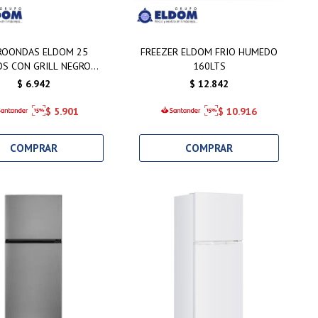
ROONDAS ELDOM 25
FREEZER ELDOM FRIO HUMEDO
OS CON GRILL NEGRO
160LTS
DIGITAL
$
6.942
$
12.842
$
5.901
$
10.916