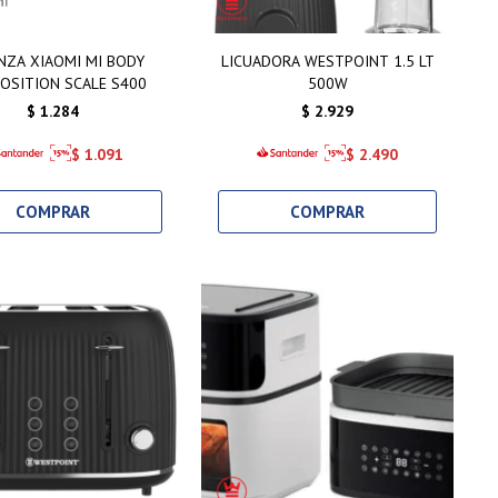
NZA XIAOMI MI BODY
LICUADORA WESTPOINT 1.5 LT
OSITION SCALE S400
500W
$
1.284
$
2.929
$
1.091
$
2.490