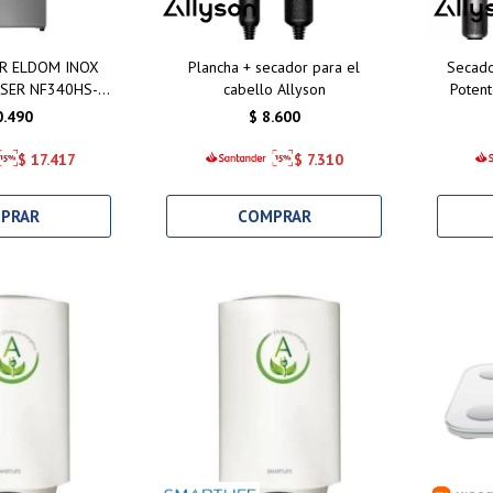
R ELDOM INOX
Plancha + secador para el
Secado
NSER NF340HS-D
cabello Allyson
Potent
INVERTER
0.490
$
8.600
$
17.417
$
7.310