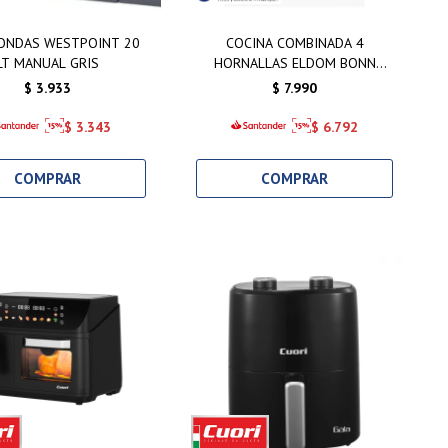
ONDAS WESTPOINT 20
COCINA COMBINADA 4
LT MANUAL GRIS
HORNALLAS ELDOM BONN
NEGRA
$
3.933
$
7.990
$
3.343
$
6.792