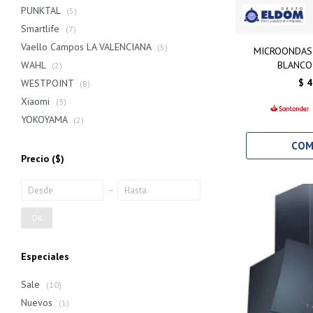
PUNKTAL
(5)
Smartlife
(7)
Vaello Campos LA VALENCIANA
(5)
MICROONDAS
BLANCO
WAHL
(2)
$
4
WESTPOINT
(8)
Xiaomi
(3)
YOKOYAMA
(2)
Precio
($)
OK
Especiales
Sale
(10)
Nuevos
(1)