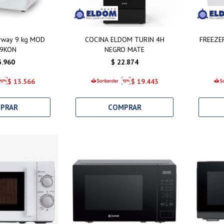
irway 9 kg MOD
COCINA ELDOM TURIN 4H
FREEZE
S9KON
NEGRO MATE
5.960
$
22.874
$
13.566
$
19.443