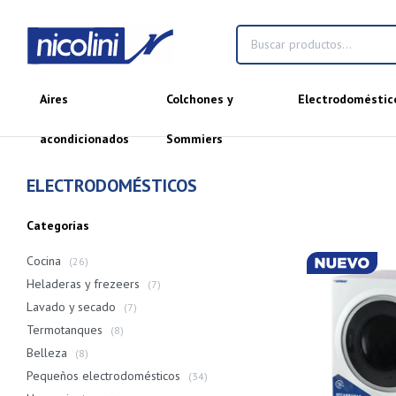
Aires
Colchones y
Electrodoméstic
acondicionados
Sommiers
ELECTRODOMÉSTICOS
Categorías
Cocina
(26)
Heladeras y frezeers
(7)
Lavado y secado
(7)
Termotanques
(8)
Belleza
(8)
Pequeños electrodomésticos
(34)