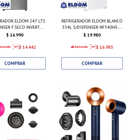
ERADOR ELDOM 247 LTS
REFRIGERADOR ELDOM BLANCO
ENSER F.SECO INVERTER
334L S/DISPENSER NF340HS-D
INOX
F.SECO INVERTER
$
16.990
$
19.980
$
14.442
$
16.983