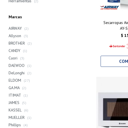
Herramientas
(2)
Marcas
Secarropas A
AY-
AIRWAY
(2)
$
1
Allyson
(3)
BROTHER
(2)
CANDY
(1)
Cuori
(3)
DAEWOO
(1)
DeLonghi
(2)
ELDOM
(27)
GA.MA
(2)
ITIMAT
(1)
JAMES
(5)
KASSEL
(6)
MUELLER
(1)
Phillips
(4)