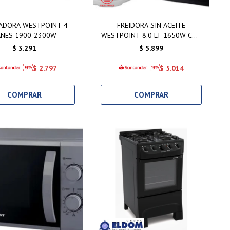
ADORA WESTPOINT 4
FREIDORA SIN ACEITE
ANES 1900-2300W
WESTPOINT 8.0 LT 1650W CON
GRILL BLANCO
$
3.291
$
5.899
$
2.797
$
5.014