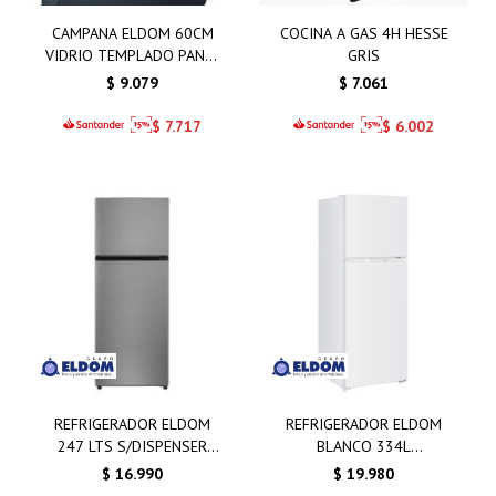
CAMPANA ELDOM 60CM
COCINA A GAS 4H HESSE
VIDRIO TEMPLADO PANEL
GRIS
TACTIL
$
9.079
$
7.061
$
7.717
$
6.002
REFRIGERADOR ELDOM
REFRIGERADOR ELDOM
247 LTS S/DISPENSER
BLANCO 334L
F.SECO INVERTER INOX
S/DISPENSER NF340HS-D
$
16.990
$
19.980
F.SECO INVERTER