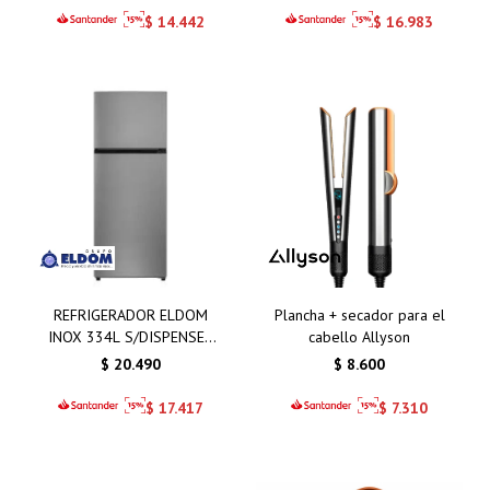
$
14.442
$
16.983
REFRIGERADOR ELDOM
Plancha + secador para el
INOX 334L S/DISPENSER
cabello Allyson
NF340HS-D F.SECO
$
20.490
$
8.600
INVERTER
$
17.417
$
7.310