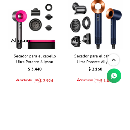
Secador para el cabello
Secador para el cabello
Ultra Potente Allyson
Ultra Potente Allyson
versión para viajes
$
3.440
$
2.160
$
2.924
$
1.836