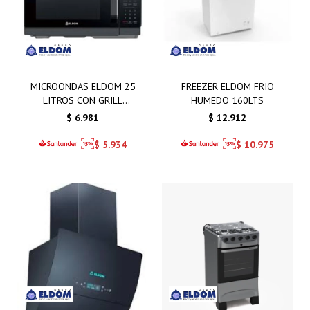
MICROONDAS ELDOM 25
FREEZER ELDOM FRIO
LITROS CON GRILL
HUMEDO 160LTS
NEGRO DIGITAL
$
6.981
$
12.912
$
5.934
$
10.975