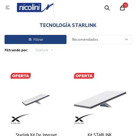
0

TECNOLOGÍA STARLINK
Recomendados
Filtrando por:
Starlink
Starlink Kit De Internet
Kit STARLINK